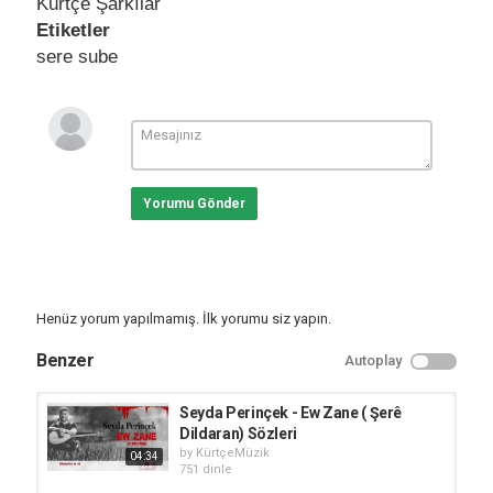
Kürtçe Şarkılar
Etiketler
sere sube
Yorumu Gönder
Henüz yorum yapılmamış. İlk yorumu siz yapın.
Benzer
Autoplay
Seyda Perinçek - Ew Zane ( Şerê
Dildaran) Sözleri
by
KürtçeMüzik
04:34
751 dinle