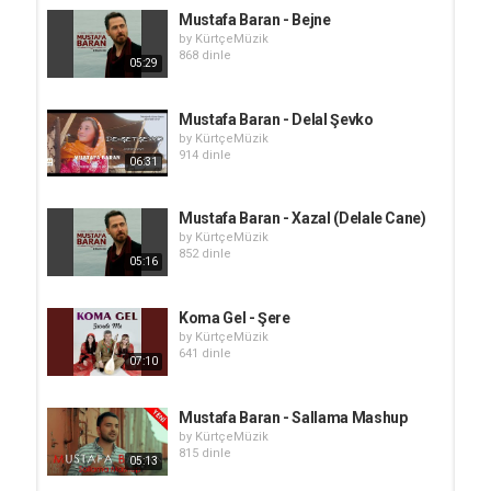
Mustafa Baran - Bejne
by
KürtçeMüzik
868 dinle
05:29
Mustafa Baran - Delal Şevko
by
KürtçeMüzik
914 dinle
06:31
Mustafa Baran - Xazal (Delale Cane)
by
KürtçeMüzik
852 dinle
05:16
Koma Gel - Şere
by
KürtçeMüzik
641 dinle
07:10
Mustafa Baran - Sallama Mashup
by
KürtçeMüzik
815 dinle
05:13