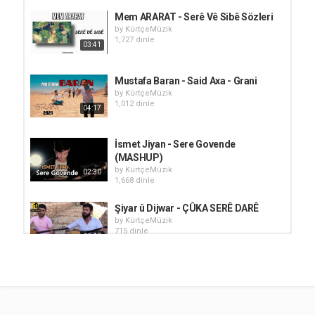
Mem ARARAT - Serê Vê Sibê Sözleri
by
KürtçeMüzik
1,727 dinle
03:41
Mustafa Baran - Said Axa - Grani
by
KürtçeMüzik
1,012 dinle
04:17
İsmet Jiyan - Sere Govende
(MASHUP)
by
KürtçeMüzik
02:30
1,668 dinle
Şiyar û Dijwar - ÇÛKA SERÊ DARÊ
by
KürtçeMüzik
715 dinle
06:40
Mustafa Baran - Reşe Birindar
Mame
by
KürtçeMüzik
02:46
1,874 dinle