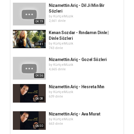
Nizamettin Ariç - Dil Ji Min Bir
Sözleri
by
KürtçeMüzik
2,661 dinle
04:19
Kenan Sozdar - Rındamın Dinle |
Dinle Sözleri
by
KürtçeMüzik
03:41
743 dinle
Nizamettin Ariç - Gozel Sözleri
by
KürtçeMüzik
4,665 dinle
04:56
Nizamettin Ariç - Hesreta Mın
by
KürtçeMüzik
639 dinle
04:08
Nizamettin Ariç - Ava Murat
by
KürtçeMüzik
663 dinle
06:50