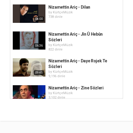
Nizamettin Ariç - Dilan
by
KürtçeMüzik
738 dinle
04:00
Nizamettin Ariç - Jîn Û Hebûn
Sözleri
by
KürtçeMüzik
06:36
822 dinle
Nizamettin Ariç - Daye Rojek Te
Sözleri
by
KürtçeMüzik
09:45
9,196 dinle
Nizamettin Ariç - Zine Sözleri
by
KürtçeMüzik
3,102 dinle
06:15
Xecê - Keyfa Min Ji Tere Tê Şarkı
Sözleri (Türkçe Çeviri)
by
KürtçeMüzik
04:29
93k dinle