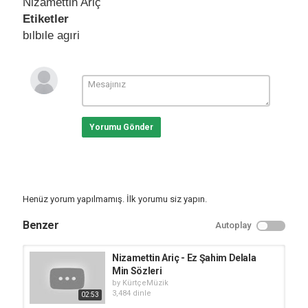
Nizamettin Ariç
Etiketler
bılbıle agıri
Yorumu Gönder
Henüz yorum yapılmamış. İlk yorumu siz yapın.
Benzer
Autoplay
Nizamettin Ariç - Ez Şahim Delala
Min Sözleri
by
KürtçeMüzik
3,484 dinle
02:53