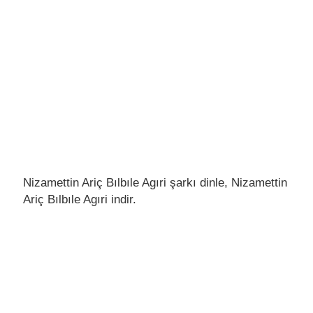
Nizamettin Ariç Bılbıle Agıri şarkı dinle, Nizamettin
Ariç Bılbıle Agıri indir.