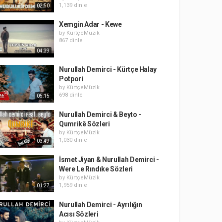
1,139 dinle
02:50
Xemgin Adar - Kewe
by
KürtçeMüzik
867 dinle
04:39
Nurullah Demirci - Kürtçe Halay
Potpori
by
KürtçeMüzik
698 dinle
05:15
Nurullah Demirci & Beyto -
Qumrikê Sözleri
by
KürtçeMüzik
1,030 dinle
03:49
İsmet Jiyan & Nurullah Demirci -
Were Le Rındıke Sözleri
by
KürtçeMüzik
1,959 dinle
01:27
Nurullah Demirci - Ayrılığın
Acısı Sözleri