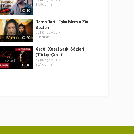
by
KürtçeMüzik
14.9k dinle
03:10
Baran Bari - Eşka Mem u Zin
Sözleri
by
KürtçeMüzik
30k dinle
03:20
Xecê - Xezal Şarkı Sözleri
(Türkçe Çeviri)
by
KürtçeMüzik
96.1k dinle
03:16