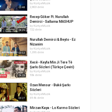
by
KürtçeMüzik
2,803 dinle
03:48
Recep Göker Ft. Nurullah
Demirci - Sallama MASHUP
by
KürtçeMüzik
722 dinle
04:25
Nurullah Demirci & Beyto - Ez
Nizanim
by
KürtçeMüzik
1,095 dinle
03:53
Xecê - Keyfa Min Ji Tere Tê
Şarkı Sözleri (Türkçe Çeviri)
by
KürtçeMüzik
93k dinle
04:29
Ozan Mensur - Bukê Şarkı
Sözleri
by
KürtçeMüzik
69.4k dinle
03:27
Mirzan Kaya - Lo Kurmo Sözleri