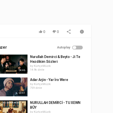
0
0
nzer
Autoplay
Nurullah Demirci & Beyto - Ji Te
Hezdikim Sözleri
by
KürtçeMüzik
14.9k dinle
04:46
Adar Arjin - Yar İro Were
by
KürtçeMüzik
759 dinle
03:41
NURULLAH DEMİRCİ - TU XEWN
BÛY
by
KürtçeMüzik