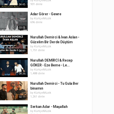
by
KürtçeMüzik
931 dinle
04:45
Adar Görer - Gewre
by
KürtçeMüzik
696 dinle
03:05
Nurullah Demirci & İvan Aslan -
Güzelim Bir Derde Düştüm
by
KürtçeMüzik
1,751 dinle
04:41
Nurullah DEMİRCİ & Recep
GÖKER - Eze Beme - Le...
by
KürtçeMüzik
1,488 dinle
04:36
Nurullah Demirci - Tu Gula Ber
binamın
by
KürtçeMüzik
1,261 dinle
02:11
Serkan Adar - Maşallah
by
KürtçeMüzik