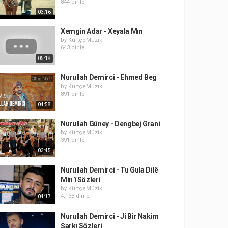
844 dinle
03:16
Xemgin Adar - Xeyala Mın
by
KürtçeMüzik
643 dinle
05:18
Nurullah Demirci - Ehmed Beg
by
KürtçeMüzik
891 dinle
04:58
Nurullah Güney - Dengbej Grani
by
KürtçeMüzik
391 dinle
03:45
Nurullah Demirci - Tu Gula Dilê
Min î Sözleri
by
KürtçeMüzik
4,133 dinle
04:17
Nurullah Demirci - Ji Bir Nakim
Şarkı Sözleri