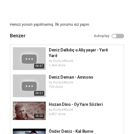
Henüz yorum yapılmamış. İlk yorumu siz yapın.
Benzer
Autoplay
Deniz Dalkılıç u Aliş yaşar - Yarê
Yarê
by
KürtçeMüzik
1,464 dinle
04:47
Deniz Deman - Amnono
by
KürtçeMüzik
733 dinle
04:51
Hozan Dino - Oy Yare Sözleri
by
KürtçeMüzik
4,857 dinle
05:02
Önder Deniz - Kal Bume