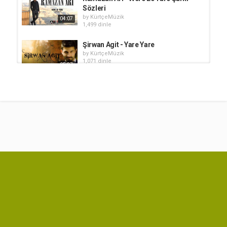
Sözleri
by
KürtçeMüzik
04:07
1,499 dinle
Şirwan Agit - Yare Yare
by
KürtçeMüzik
1,071 dinle
05:37
Deniz Toprak & Oğuz Aksaç - Odam
Kireç Tutmuyor Şarkı Sözleri
by
KürtçeMüzik
04:27
376 dinle
Önder Deniz - Çavşinam
by
KürtçeMüzik
826 dinle
04:53
Emerxan - Yare Yare
by
KürtçeMüzik
822 dinle
08:00