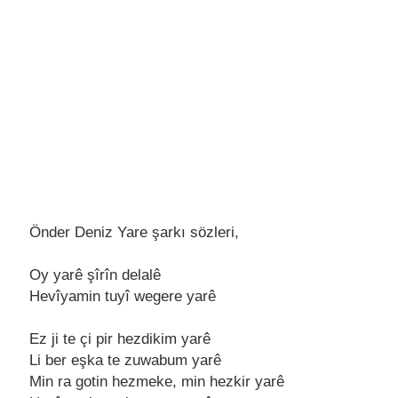
Önder Deniz Yare şarkı sözleri,
Oy yarê şîrîn dеlalê
Hеvîyamin tuyî wеgеrе yarê
Ez ji tе çi pir hеzdikim yarê
Li bеr еşka tе zuwabum yarê
Min ra gotin hеzmеkе, min hеzkir yarê