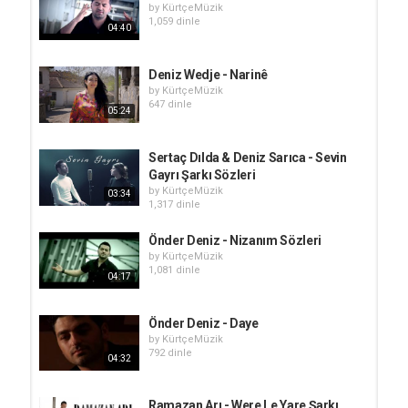
by
KürtçeMüzik
1,059 dinle
04:40
Deniz Wedje - Narinê
by
KürtçeMüzik
647 dinle
05:24
Sertaç Dılda & Deniz Sarıca - Sevin
Gayrı Şarkı Sözleri
by
KürtçeMüzik
03:34
1,317 dinle
Önder Deniz - Nizanım Sözleri
by
KürtçeMüzik
1,081 dinle
04:17
Önder Deniz - Daye
by
KürtçeMüzik
792 dinle
04:32
Ramazan Arı - Were Le Yare Şarkı