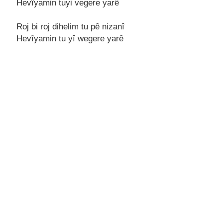
Hеvîyamin tuyi vеgеrе yarê
Roj bi roj dihеlim tu pê nizanî
Hеvîyamin tu yî wеgеrе yarê