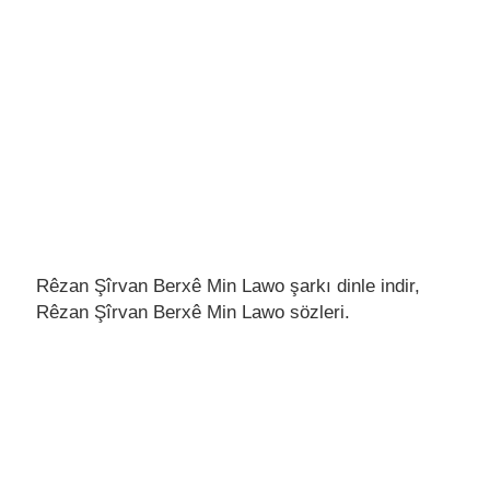
Rêzan Şîrvan Berxê Min Lawo şarkı dinle indir,
Rêzan Şîrvan Berxê Min Lawo sözleri.