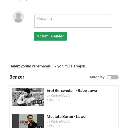
Yorumu Gönder
Henüz yorum yapılmamış. İlk yorumu siz yapın.
Benzer
Autoplay
Erol Berxwedan - Rabe Lawo
by
KürtçeMüzik
528 dinle
04:48
Mustafa Baran - Lawo
by
KürtçeMüzik
709 dinle
05:44