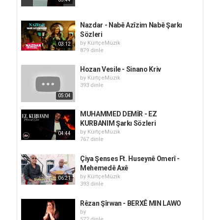
Nazdar - Nabê Azîzim Nabê Şarkı
Sözleri
by
KürtçeMüzik
03:12
879 dinle
Hozan Vesile - Sinano Kriv
by
KürtçeMüzik
393 dinle
05:04
MUHAMMED DEMİR - EZ
KURBANIM Şarkı Sözleri
by
KürtçeMüzik
04:44
767 dinle
Çiya Şenses Ft. Huseynê Omerî -
Mehemedê Axê
by
KürtçeMüzik
06:21
393 dinle
Rêzan Şîrwan - BERXÊ MIN LAWO
by
572 dinle