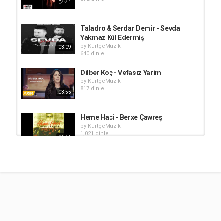
04:41
Taladro & Serdar Demir - Sevda
Yakmaz Kül Edermiş
by
KürtçeMüzik
03:09
640 dinle
Dilber Koç - Vefasız Yarim
by
KürtçeMüzik
817 dinle
03:55
Heme Haci - Berxe Çawreş
by
KürtçeMüzik
1,021 dinle
04:16
Enis Xemgin - Ax Le Yare
by
KürtçeMüzik
455 dinle
03:54
Hozan Yusuf - Qutkê
by
KürtçeMüzik