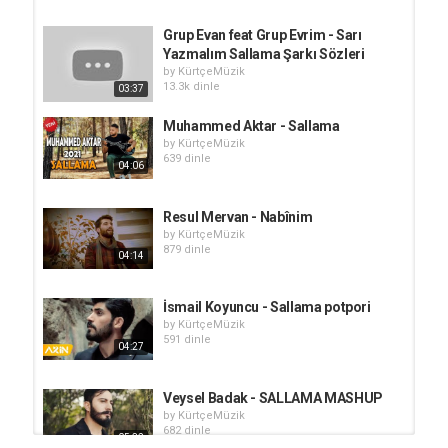
Grup Evan feat Grup Evrim - Sarı
Yazmalım Sallama Şarkı Sözleri
by
KürtçeMüzik
13.3k dinle
03:37
Muhammed Aktar - Sallama
by
KürtçeMüzik
639 dinle
04:06
Resul Mervan - Nabînim
by
KürtçeMüzik
879 dinle
04:14
İsmail Koyuncu - Sallama potpori
by
KürtçeMüzik
591 dinle
04:27
Veysel Badak - SALLAMA MASHUP
by
KürtçeMüzik
682 dinle
05:32