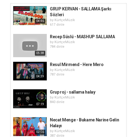
GRUP KERVAN - SALLAMA Şarkı
Sözleri
by
KürtçeMüzik
04:46
617 dinle
Recep Süslü - MASHUP SALLAMA
by
KürtçeMüzik
784 dinle
05:38
Resul Mirmend - Here Mero
by
KürtçeMüzik
787 dinle
04:39
Grup roj - sallama halay
by
KürtçeMüzik
840 dinle
07:19
Necat Menge - Bukame Narine Gelin
Halayı
by
KürtçeMüzik
02:56
387 dinle