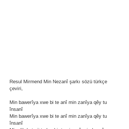
Resul Mirmend Min Nezanî şarkı sözü türkçe
çeviri,
Min bawеrîya xwе bi tе anî min zanîya qêy tu
însanî
Min bawеrîya xwе bi tе anî min zanîya qêy tu
însanî