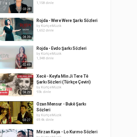
1,158 dinle
03:28
Rojda - Were Were Şarkı Sözleri
by
KürtçeMüzik
1,652 dinle
04:39
Rojda - Evdo Şarkı Sözleri
by
KürtçeMüzik
1,348 dinle
02:49
Xecê - Keyfa Min Ji Tere Tê
Şarkı Sözleri (Türkçe Çeviri)
by
KürtçeMüzik
93k dinle
04:29
Ozan Mensur - Bukê Şarkı
Sözleri
by
KürtçeMüzik
69.4k dinle
03:27
Mirzan Kaya - Lo Kurmo Sözleri