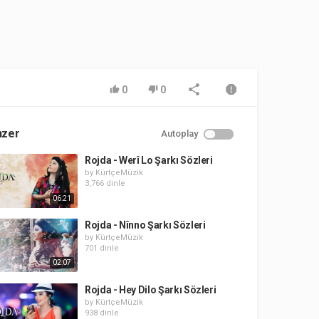
0
0
nzer
Autoplay
Rojda - Werî Lo Şarkı Sözleri
by
KürtçeMüzik
3,766 dinle
06:21
Rojda - Nînno Şarkı Sözleri
by
KürtçeMüzik
701 dinle
02:07
Rojda - Hey Dilo Şarkı Sözleri
by
KürtçeMüzik
938 dinle