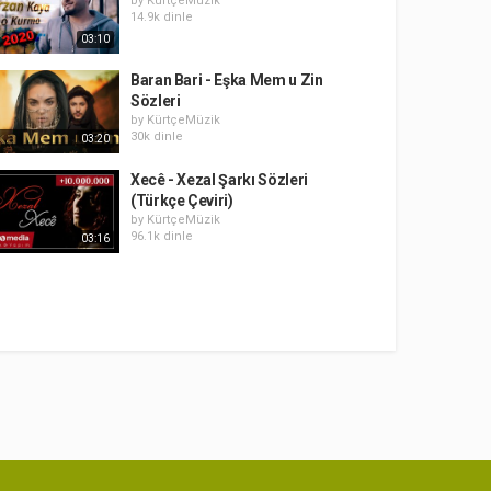
by
KürtçeMüzik
14.9k dinle
03:10
Baran Bari - Eşka Mem u Zin
Sözleri
by
KürtçeMüzik
30k dinle
03:20
Xecê - Xezal Şarkı Sözleri
(Türkçe Çeviri)
by
KürtçeMüzik
96.1k dinle
03:16