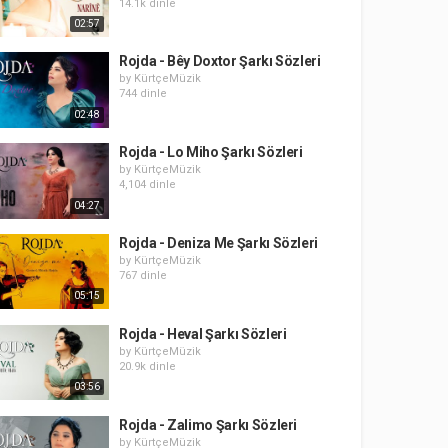
14.1k dinle
02:57
Rojda - Bêy Doxtor Şarkı Sözleri
by
KürtçeMüzik
744 dinle
02:48
Rojda - Lo Miho Şarkı Sözleri
by
KürtçeMüzik
4,104 dinle
04:27
Rojda - Deniza Me Şarkı Sözleri
by
KürtçeMüzik
767 dinle
05:15
Rojda - Heval Şarkı Sözleri
by
KürtçeMüzik
20.9k dinle
03:56
Rojda - Zalimo Şarkı Sözleri
by
KürtçeMüzik