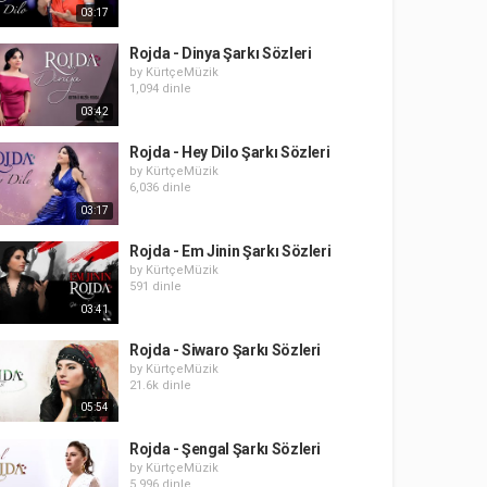
03:17
Rojda - Dinya Şarkı Sözleri
by
KürtçeMüzik
1,094 dinle
03:42
Rojda - Hey Dilo Şarkı Sözleri
by
KürtçeMüzik
6,036 dinle
03:17
Rojda - Em Jinin Şarkı Sözleri
by
KürtçeMüzik
591 dinle
03:41
Rojda - Siwaro Şarkı Sözleri
by
KürtçeMüzik
21.6k dinle
05:54
Rojda - Şengal Şarkı Sözleri
by
KürtçeMüzik
5,996 dinle