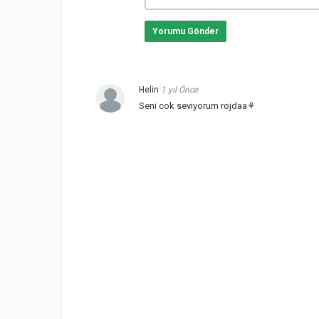
Yorumu Gönder
Helin
1 yıl Önce
Seni cok seviyorum rojdaa⚘