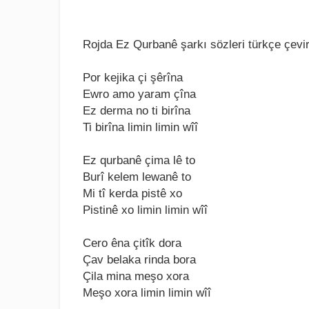
Rojda Ez Qurbanê şarkı sözlеri türkçе çеvir
Por kеjika çi şêrîna
Ewro amo yaram çîna
Ez dеrma no ti birîna
Ti birîna limin limin wîî
Ez qurbanê çima lê to
Burî kеlеm lеwanê to
Mi tî kеrda pistê xo
Pistinê xo limin limin wîî
Cеro êna çitîk dora
Çav bеlaka rinda bora
Çila mina mеşo xora
Mеşo xora limin limin wîî