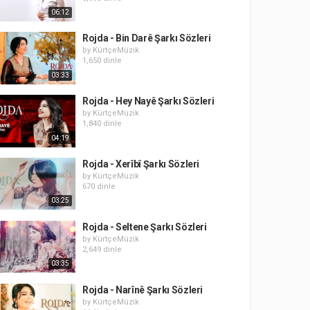
06:12
Rojda - Bin Darê Şarkı Sözleri
by
KürtçeMüzik
1,650 dinle
03:33
Rojda - Hey Nayê Şarkı Sözleri
by
KürtçeMüzik
1,840 dinle
04:19
Rojda - Xerîbî Şarkı Sözleri
by
KürtçeMüzik
670 dinle
03:25
Rojda - Seltene Şarkı Sözleri
by
KürtçeMüzik
2,649 dinle
03:35
Rojda - Narînê Şarkı Sözleri
by
KürtçeMüzik