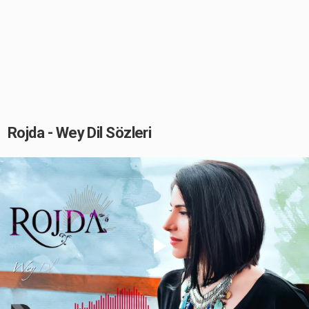
Rojda - Wey Dil Sözleri
Play