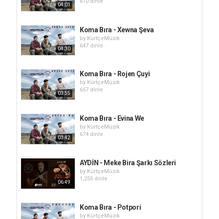
610 dinle
04:01
Koma Bıra - Xewna Şeva
by
KürtçeMüzik
647 dinle
04:30
Koma Bıra - Rojen Çuyi
by
KürtçeMüzik
657 dinle
03:55
Koma Bıra - Evina We
by
KürtçeMüzik
674 dinle
03:42
AYDİN - Meke Bira Şarkı Sözleri
by
KürtçeMüzik
1,255 dinle
06:49
Koma Bıra - Potpori
by
KürtçeMüzik