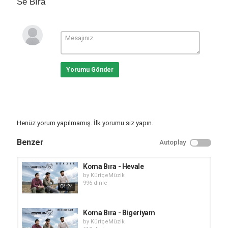
Se Bıra
Yorumu Gönder
Henüz yorum yapılmamış. İlk yorumu siz yapın.
Benzer
Autoplay
Koma Bıra - Hevale
by
KürtçeMüzik
996 dinle
04:24
Koma Bıra - Bigeriyam
by
KürtçeMüzik