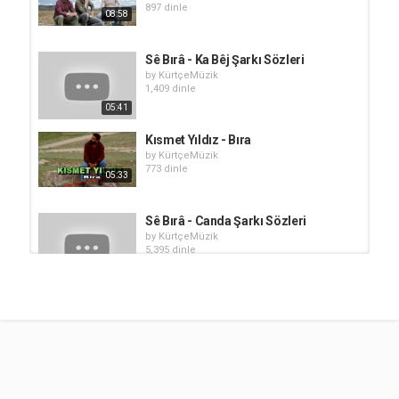
897 dinle
08:58
Sê Bırâ - Ka Bêj Şarkı Sözleri
by
KürtçeMüzik
1,409 dinle
05:41
Kısmet Yıldız - Bıra
by
KürtçeMüzik
773 dinle
05:33
Sê Bırâ - Canda Şarkı Sözleri
by
KürtçeMüzik
5,395 dinle
03:06
Koma Bıra - Li Heviya Te
by
KürtçeMüzik
696 dinle
05:21
Koma Bıra - Xurbete
by
KürtçeMüzik