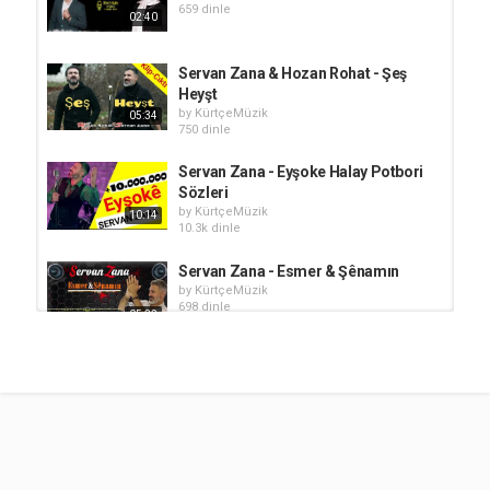
659 dinle
02:40
Servan Zana & Hozan Rohat - Şeş
Heyşt
by
KürtçeMüzik
05:34
750 dinle
Servan Zana - Eyşoke Halay Potbori
Sözleri
by
KürtçeMüzik
10:14
10.3k dinle
Servan Zana - Esmer & Şênamın
by
KürtçeMüzik
698 dinle
05:32
Zilan Şervan - Potpori Halay
by
KürtçeMüzik
770 dinle
04:29
Emozan & Servan Zana - Nurîno
by
KürtçeMüzik