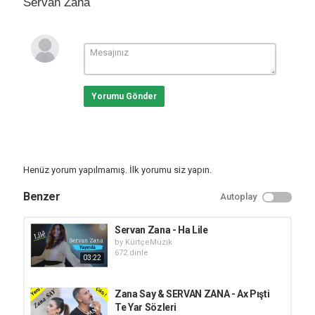
Servan Zana
Yorumu Gönder
Henüz yorum yapılmamış. İlk yorumu siz yapın.
Benzer
Autoplay
Servan Zana - Ha Lile
by
KürtçeMüzik
672 dinle
03:22
Zana Say & SERVAN ZANA - Ax Pışti
Te Yar Sözleri