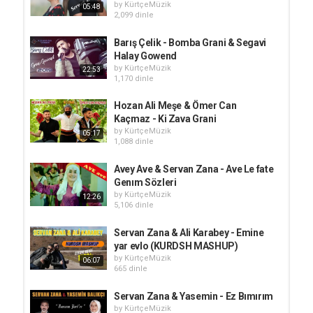
by
KürtçeMüzik
05:48
2,099 dinle
Barış Çelik - Bomba Grani & Segavi
Halay Gowend
by
KürtçeMüzik
22:53
1,170 dinle
Hozan Ali Meşe & Ömer Can
Kaçmaz - Ki Zava Grani
by
KürtçeMüzik
05:17
1,088 dinle
Avey Ave & Servan Zana - Ave Le fate
Genım Sözleri
by
KürtçeMüzik
12:26
5,106 dinle
Servan Zana & Ali Karabey - Emine
yar evlo (KURDSH MASHUP)
by
KürtçeMüzik
06:07
665 dinle
Servan Zana & Yasemin - Ez Bımırım
by
KürtçeMüzik