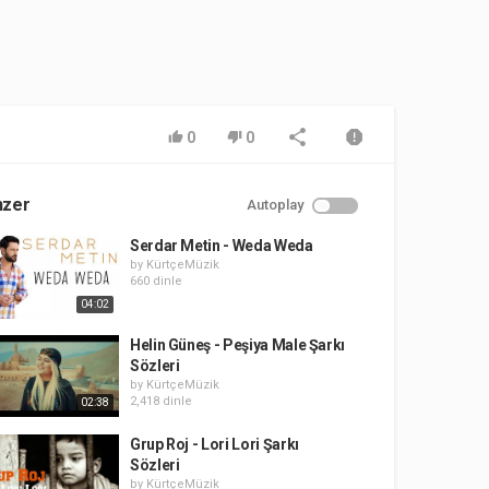
0
0
nzer
Autoplay
Serdar Metin - Weda Weda
by
KürtçeMüzik
660 dinle
04:02
Helin Güneş - Peşiya Male Şarkı
Sözleri
by
KürtçeMüzik
2,418 dinle
02:38
Grup Roj - Lori Lori Şarkı
Sözleri
by
KürtçeMüzik