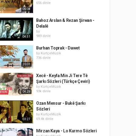
656 dinle
05:04
Bahoz Arslan & Rezan Şirwan -
Delalê
by
989 dinle
04:51
Burhan Toprak - Dawet
by
KürtçeMüzik
736 dinle
20:01
Xecê - Keyfa Min Ji Tere Tê
Şarkı Sözleri (Türkçe Çeviri)
by
KürtçeMüzik
93k dinle
04:29
Ozan Mensur - Bukê Şarkı
Sözleri
by
KürtçeMüzik
69.4k dinle
03:27
Mirzan Kaya - Lo Kurmo Sözleri