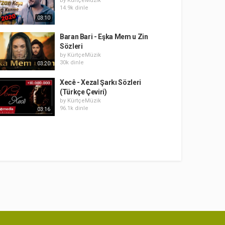
by
KürtçeMüzik
14.9k dinle
03:10
Baran Bari - Eşka Mem u Zin
Sözleri
by
KürtçeMüzik
30k dinle
03:20
Xecê - Xezal Şarkı Sözleri
(Türkçe Çeviri)
by
KürtçeMüzik
96.1k dinle
03:16