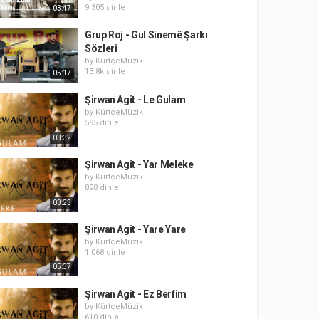
9,305 dinle
03:47
Grup Roj - Gul Sinemê Şarkı
Sözleri
by
KürtçeMüzik
13.8k dinle
05:17
Şirwan Agit - Le Gulam
by
KürtçeMüzik
595 dinle
03:32
Şirwan Agit - Yar Meleke
by
KürtçeMüzik
828 dinle
03:23
Şirwan Agit - Yare Yare
by
KürtçeMüzik
1,068 dinle
05:37
Şirwan Agit - Ez Berfim
by
KürtçeMüzik
610 dinle