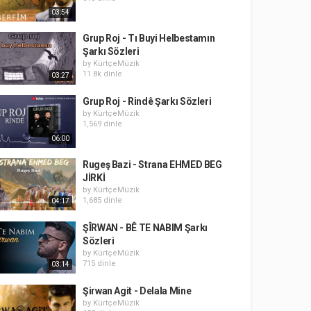
03:54
Grup Roj - Tı Buyi Helbestamın
Şarkı Sözleri
by
KürtçeMüzik
11.8k dinle
03:27
Grup Roj - Rindê Şarkı Sözleri
by
KürtçeMüzik
1,569 dinle
06:00
Rugeş Bazi - Strana EHMED BEG
JİRKİ
by
KürtçeMüzik
1,685 dinle
04:17
ŞÎRWAN - BÊ TE NABIM Şarkı
Sözleri
by
KürtçeMüzik
715 dinle
03:14
Şirwan Agit - Delala Mine
by
KürtçeMüzik