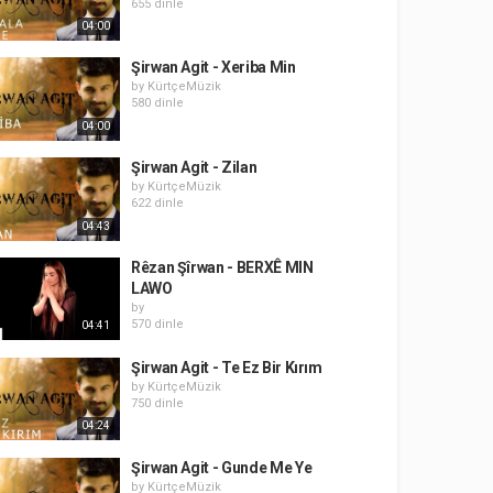
655 dinle
04:00
Şirwan Agit - Xeriba Min
by
KürtçeMüzik
580 dinle
04:00
Şirwan Agit - Zilan
by
KürtçeMüzik
622 dinle
04:43
Rêzan Şîrwan - BERXÊ MIN
LAWO
by
570 dinle
04:41
Şirwan Agit - Te Ez Bir Kırım
by
KürtçeMüzik
750 dinle
04:24
Şirwan Agit - Gunde Me Ye
by
KürtçeMüzik