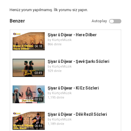
Henüz yorum yapılmamış. İlk yorumu siz yapın.
Benzer
Autoplay
Şiyar û Dijwar - Here Dilber
by
KürtçeMüzik
866 dinle
04:18
Şiyar û Dijwar - Şevê Şarkı Sözleri
by
KürtçeMüzik
929 dinle
03:49
Şiyar û Dijwar - Kî Ez Sözleri
by
KürtçeMüzik
1,195 dinle
03:55
Şiyar û Dijwar - Dilê Rezîl Sözleri
by
KürtçeMüzik
1,189 dinle
04:44