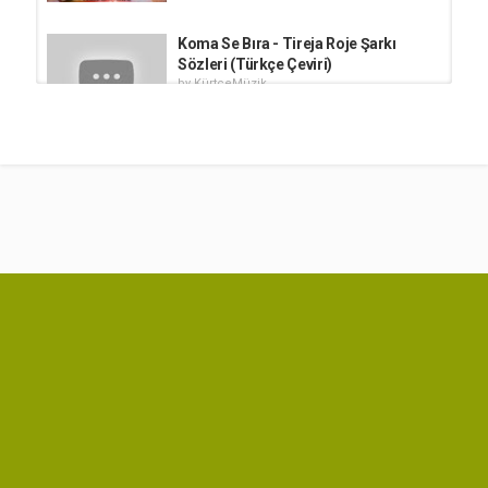
Koma Se Bıra - Tireja Roje Şarkı
Sözleri (Türkçe Çeviri)
by
KürtçeMüzik
2,433 dinle
04:43
Şiyar û Dijwar - KURDISH MASHUP
by
KürtçeMüzik
790 dinle
04:51
Şiyar û Dijwar - Dîlberê Dîlber
Sözleri
by
KürtçeMüzik
04:01
889 dinle
Şiyar û Dijwar - Payize
by
KürtçeMüzik
678 dinle
04:52
Şiyar û Dijwar - Yarê Ax Şarkı Sözleri
by
KürtçeMüzik
911 dinle
03:49