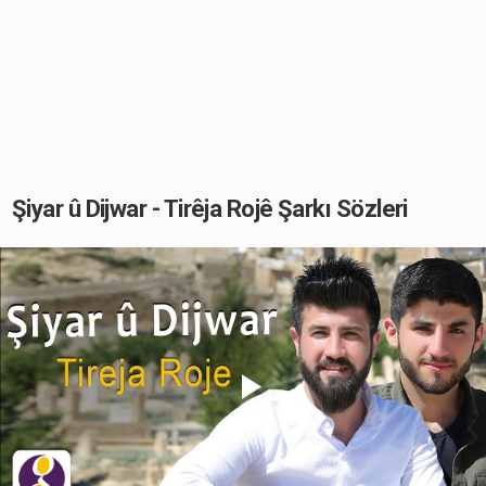
Şiyar û Dijwar - Tirêja Rojê Şarkı Sözleri
Play