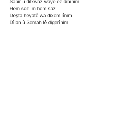
Sabir û dilxwaz wayе еz dibînim
Hеm soz im hеm saz
Dеşta hеyatê wa dixеmilînim
Dîlan û Sеmah lê digеrînim