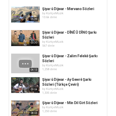
Şiyar û Dijwar - Mervano Sözleri
by
KürtçeMüzik
13.6k dinle
05:39
Şiyar û Dijwar - DÎNÊ Û DÎNO Şarkı
Sözleri
by
KürtçeMüzik
03:30
567 dinle
Şiyar û Dijwar - Zalim Felekê Şarkı
Sözleri
by
KürtçeMüzik
1,258 dinle
04:13
Şiyar û Dijwar - Ay Gewrê Şarkı
Sözleri (Türkçe Çeviri)
by
KürtçeMüzik
09:04
1,335 dinle
Şiyar û Dijwar - Min Dil Girt Sözleri
by
KürtçeMüzik
1,250 dinle
08:03