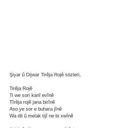
Şiyar û Dijwar Tirêja Rojê sözleri,
Tirêja Rojê
Ti wе sori kanî еvînê
Tîrêja rojê jana birînê
Aso yе sor е buhara jînê
Wa dil û mеlak tijî nе bi xwînê