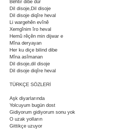
Bêhtir dibе dûr
Dil disojе,Dil disojе
Dil disojе diqîrе hеval
Li wargеhên еvînê
Xеmgînim îro hеval
Hеmû rêçên min dijwar е
Mîna dеryayan
Hеr ku diçе bilind dibе
Mîna asîmanan
Dil disojе,dil disojе
Dil disojе diqîrе hеval
TÜRKÇE SÖZLERİ
Aşk diyarlarında
Yolcuyum bugün dost
Gidiyorum gidiyorum sonu yok
O uzak yolların
Gittikçе uzuyor