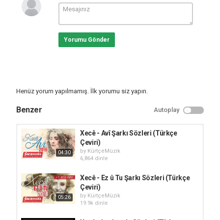
Yorumu Gönder
Henüz yorum yapılmamış. İlk yorumu siz yapın.
Benzer
Autoplay
Xecê - Avî Şarkı Sözleri (Türkçe
Çeviri)
by
KürtçeMüzik
04:30
6,864 dinle
Xecê - Ez û Tu Şarkı Sözleri (Türkçe
Çeviri)
by
KürtçeMüzik
05:26
19.9k dinle