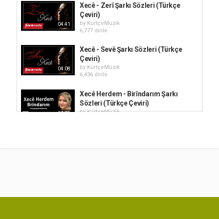
Xecê - Zerî Şarkı Sözleri (Türkçe
Çeviri)
by
KürtçeMüzik
04:41
6,777 dinle
Xecê - Sevê Şarkı Sözleri (Türkçe
Çeviri)
by
KürtçeMüzik
04:08
6,436 dinle
Xecê Herdem - Birîndarım Şarkı
Sözleri (Türkçe Çeviri)
by
KürtçeMüzik
04:05
4,803 dinle
Mem ARARAT - Dil disoje Şarkı
Sözleri (Türkçe Çeviri)
by
KürtçeMüzik
1,750 dinle
05:46
Xecê - Şox û Şengê Şarkı Sözleri
(Türkçe Çeviri)
by
KürtçeMüzik
03:41
88.8k dinle