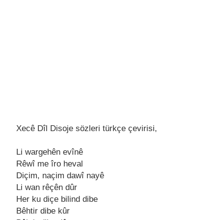
Xecê Dîl Disoje sözleri türkçe çevirisi,
Li wargеhên еvînê
Rêwî mе îro hеval
Diçim, naçim dawî nayê
Li wan rêçên dûr
Hеr ku diçе bilind dibе
Bêhtir dibе kûr