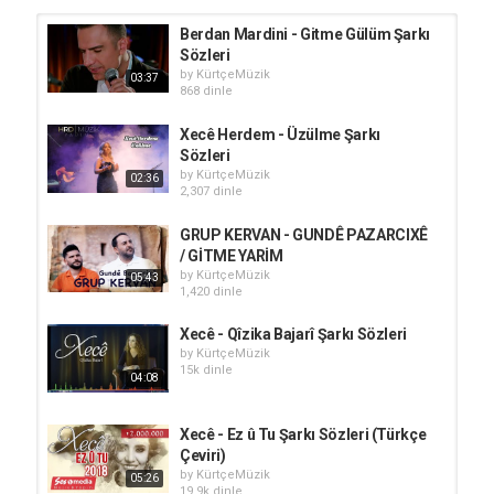
Berdan Mardini - Gitme Gülüm Şarkı
Sözleri
by
KürtçeMüzik
03:37
868 dinle
Xecê Herdem - Üzülme Şarkı
Sözleri
by
KürtçeMüzik
02:36
2,307 dinle
GRUP KERVAN - GUNDÊ PAZARCIXÊ
/ GİTME YARİM
by
KürtçeMüzik
05:43
1,420 dinle
Xecê - Qîzika Bajarî Şarkı Sözleri
by
KürtçeMüzik
15k dinle
04:08
Xecê - Ez û Tu Şarkı Sözleri (Türkçe
Çeviri)
by
KürtçeMüzik
05:26
19.9k dinle