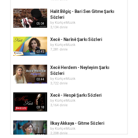
Halit Bilgiç - Bari Sen Gitme Şarkı
Sözleri
by
KürtçeMüzik
05:04
3,134 dinle
Xecê - Narînê Şarkı Sözleri
by
KürtçeMüzik
7,281 dinle
03:45
Xecê Herdem - Neyleyim Şarkı
Sözleri
by
KürtçeMüzik
03:44
3,722 dinle
Xecê - Hespê Şarkı Sözleri
by
KürtçeMüzik
3,164 dinle
03:18
İlkay Akkaya - Gitme Sözleri
by
KürtçeMüzik
2,208 dinle
04:12