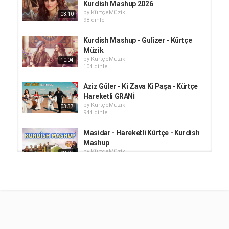
Kurdish Mashup 2026
by
KürtçeMüzik
03:10
98 dinle
Kurdish Mashup - Gulîzer - Kürtçe
Müzik
by
KürtçeMüzik
10:04
104 dinle
Aziz Güler - Ki Zava Ki Paşa - Kürtçe
Hareketli GRANİ
by
KürtçeMüzik
03:37
944 dinle
Masidar - Hareketli Kürtçe - Kurdish
Mashup
by
KürtçeMüzik
08:07
76 dinle
Buke Delale - Hareketli Kürtçe
Halaylar
by
KürtçeMüzik
10:27
98 dinle
Kürtçe Mashup Halay | Hey Hey