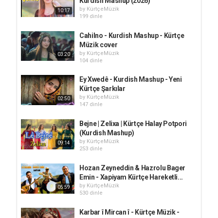
Kurdish Mashup (2026)
by
KürtçeMüzik
10:17
199 dinle
Cahilno - Kurdish Mashup - Kürtçe
Müzik cover
by
KürtçeMüzik
03:20
104 dinle
Ey Xwedê - Kurdish Mashup - Yeni
Kürtçe Şarkılar
by
KürtçeMüzik
02:50
147 dinle
Bejne | Zelixa | Kürtçe Halay Potpori
(Kurdish Mashup)
by
KürtçeMüzik
09:14
253 dinle
Hozan Zeyneddin & Hazrolu Bager
Emin - Xapiyam Kürtçe Hareketli...
by
KürtçeMüzik
05:59
530 dinle
Karbar î Mircan î - Kürtçe Müzik -