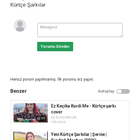
Kürtçe Şarkılar
Yorumu Gönder
Henüz yorum yapılmamış. İlk yorumu siz yapın.
Benzer
Autoplay
Ez Keçika Kurdi Me - Kürtçe şarkı
cover
by
KürtçeMüzik
02:50
154 dinle
Yeni Kürtçe Şarkılar | Şerine |