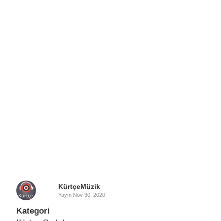
KürtçeMüzik
Yayın
Nov 30, 2020
Kategori