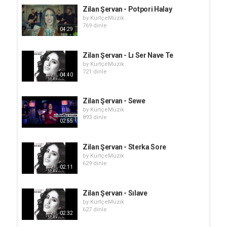
Zilan Şervan - Potpori Halay
by
KürtçeMüzik
769 dinle
04:29
Zilan Şervan - Lı Ser Nave Te
by
KürtçeMüzik
721 dinle
04:40
Zilan Şervan - Sewe
by
KürtçeMüzik
893 dinle
02:55
Zilan Şervan - Sterka Sore
by
KürtçeMüzik
629 dinle
02:11
Zilan Şervan - Sılave
by
KürtçeMüzik
627 dinle
02:32