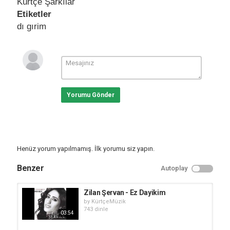
Kürtçe Şarkılar
Etiketler
dı gırim
Yorumu Gönder
Henüz yorum yapılmamış. İlk yorumu siz yapın.
Benzer
Autoplay
Zilan Şervan - Ez Dayikim
by
KürtçeMüzik
743 dinle
03:54