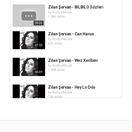
Zilan Şervan - BILBILO Sözleri
by
KürtçeMüzik
1,305 dinle
06:32
Zilan Şervan - Can Harun
by
KürtçeMüzik
625 dinle
07:03
Zilan Şervan - Wez Xerîbım
by
KürtçeMüzik
1,398 dinle
06:49
Zilan Şervan - Hey Lo Dılo
by
KürtçeMüzik
756 dinle
02:11
Zilan Şervan - Edi Neye |
Kurtcemuzik.org
by
KürtçeMüzik
05:44
1,160 dinle