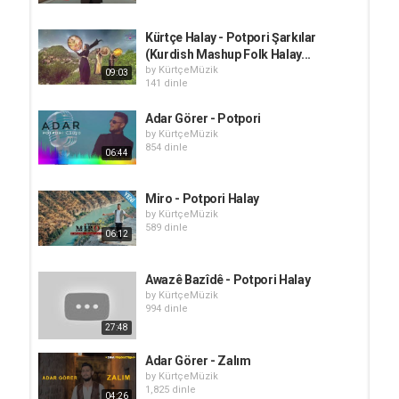
Kürtçe Halay - Potpori Şarkılar
(Kurdish Mashup Folk Halay...
by
KürtçeMüzik
09:03
141 dinle
Adar Görer - Potpori
by
KürtçeMüzik
854 dinle
06:44
Miro - Potpori Halay
by
KürtçeMüzik
589 dinle
06:12
Awazê Bazîdê - Potpori Halay
by
KürtçeMüzik
994 dinle
27:48
Adar Görer - Zalım
by
KürtçeMüzik
1,825 dinle
04:26