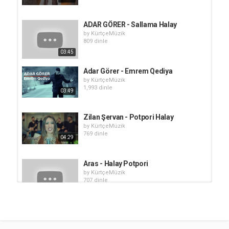
ADAR GÖRER - Sallama Halay
by
KürtçeMüzik
809 dinle
03:45
Adar Görer - Emrem Qediya
by
KürtçeMüzik
1,993 dinle
03:49
Zilan Şervan - Potpori Halay
by
KürtçeMüzik
769 dinle
04:29
Aras - Halay Potpori
by
KürtçeMüzik
707 dinle
04:59
Jiwan Adar - Potpori
by
KürtçeMüzik
611 dinle