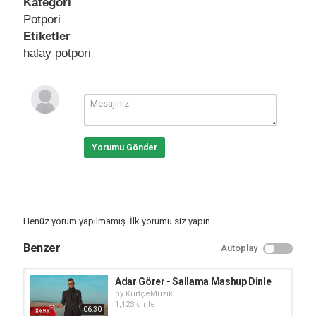
Kategori
Potpori
Etiketler
halay potpori
Yorumu Gönder
Henüz yorum yapılmamış. İlk yorumu siz yapın.
Benzer
Autoplay
Adar Görer - Sallama Mashup Dinle
by
KürtçeMüzik
1,123 dinle
06:30