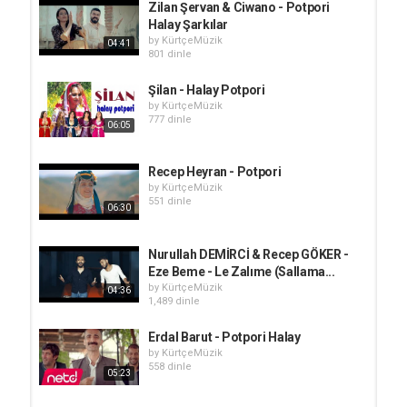
Zilan Şervan & Ciwano - Potpori
Halay Şarkılar
by
KürtçeMüzik
04:41
801 dinle
Şilan - Halay Potpori
by
KürtçeMüzik
777 dinle
06:05
Recep Heyran - Potpori
by
KürtçeMüzik
551 dinle
06:30
Nurullah DEMİRCİ & Recep GÖKER -
Eze Beme - Le Zalıme (Sallama...
by
KürtçeMüzik
04:36
1,489 dinle
Erdal Barut - Potpori Halay
by
KürtçeMüzik
558 dinle
05:23