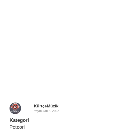
KürtçeMüzik
Yayın
Jan 5, 2022
Kategori
Potpori