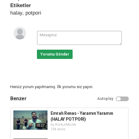
Etiketler
halay
,
potpori
Yorumu Gönder
Henüz yorum yapılmamış. İlk yorumu siz yapın.
Benzer
Autoplay
Emrah Renas - Yaramın Yaramın
(HALAY POTPORİ)
by
KürtçeMüzik
03:27
734 dinle