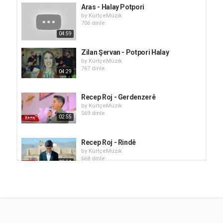
Aras - Halay Potpori
by
KürtçeMüzik
706 dinle
04:59
Zilan Şervan - Potpori Halay
by
KürtçeMüzik
767 dinle
04:29
Recep Roj - Gerdenzerê
by
KürtçeMüzik
569 dinle
02:55
Recep Roj - Rindê
by
KürtçeMüzik
668 dinle
03:51
Adar Görer - Halay (Potpori)
by
KürtçeMüzik
913 dinle
07:08