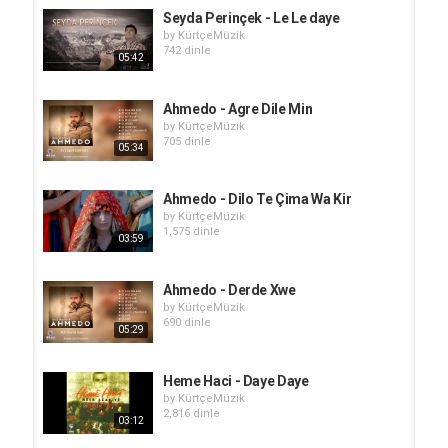
Seyda Perinçek - Le Le daye
by
KürtçeMüzik
742 dinle
05:42
Ahmedo - Agre Dile Min
by
KürtçeMüzik
705 dinle
05:34
Ahmedo - Dilo Te Çima Wa Kir
by
KürtçeMüzik
1,575 dinle
03:59
Ahmedo - Derde Xwe
by
KürtçeMüzik
690 dinle
05:29
Heme Haci - Daye Daye
by
KürtçeMüzik
2,816 dinle
03:12