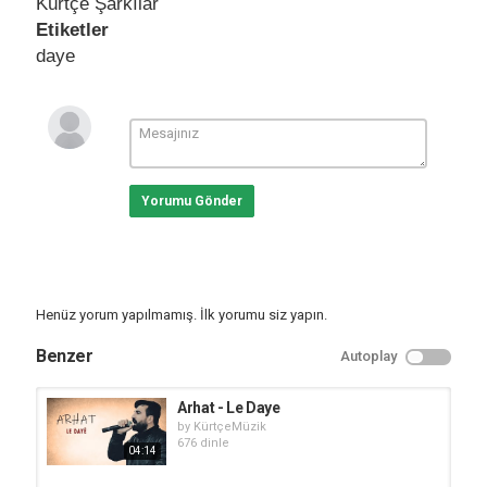
Kürtçe Şarkılar
Etiketler
daye
Yorumu Gönder
Henüz yorum yapılmamış. İlk yorumu siz yapın.
Benzer
Autoplay
Arhat - Le Daye
by
KürtçeMüzik
676 dinle
04:14