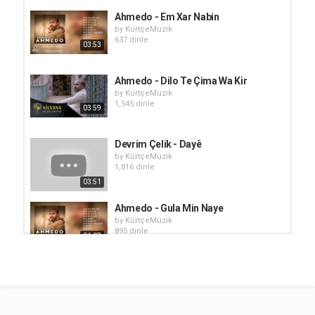
Ahmedo - Em Xar Nabin
by
KürtçeMüzik
637 dinle
03:53
Ahmedo - Dilo Te Çima Wa Kir
by
KürtçeMüzik
1,545 dinle
03:59
Devrim Çelik - Dayê
by
KürtçeMüzik
1,816 dinle
03:51
Ahmedo - Gula Min Naye
by
KürtçeMüzik
895 dinle
04:07
Ayfer Düzdaş - Lê Dayê
by
KürtçeMüzik
607 dinle
06:19