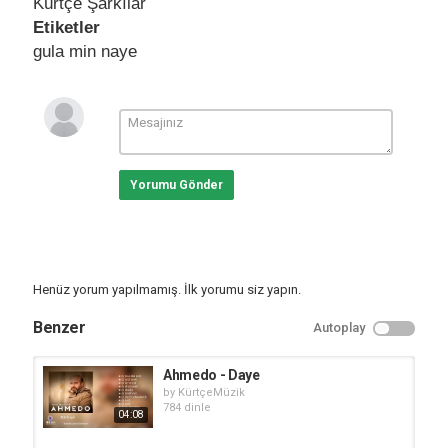
Kürtçe Şarkılar
Etiketler
gula min naye
Yorumu Gönder
Henüz yorum yapılmamış. İlk yorumu siz yapın.
Benzer
Autoplay
Ahmedo - Daye
by
KürtçeMüzik
784 dinle
04:08