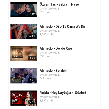
Özcan Taş - Sebram Naye
by
KürtçeMüzik
510 dinle
04:07
Ahmedo - Dilo Te Çima Wa Kir
by
KürtçeMüzik
1,568 dinle
03:59
Ahmedo - Derde Xwe
by
KürtçeMüzik
690 dinle
05:29
Ahmedo - Berdeli
by
KürtçeMüzik
649 dinle
05:40
Rojda - Hey Nayê Şarkı Sözleri
by
KürtçeMüzik
1,840 dinle
04:19