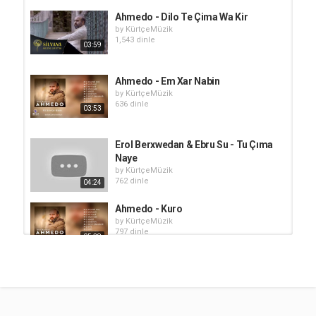
Ahmedo - Dilo Te Çima Wa Kir
by
KürtçeMüzik
1,543 dinle
03:59
Ahmedo - Em Xar Nabin
by
KürtçeMüzik
636 dinle
03:53
Erol Berxwedan & Ebru Su - Tu Çıma
Naye
by
KürtçeMüzik
762 dinle
04:24
Ahmedo - Kuro
by
KürtçeMüzik
797 dinle
05:28
Rojda - Were Her Nayê Sözleri
by
KürtçeMüzik
4,012 dinle
04:32