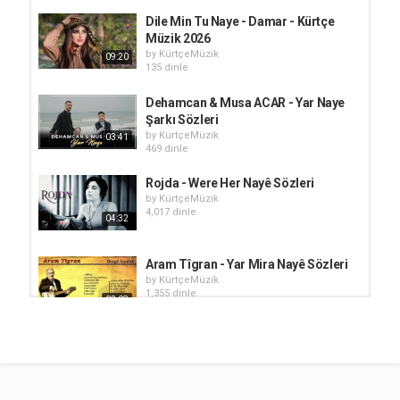
Dile Min Tu Naye - Damar - Kürtçe
Müzik 2026
by
KürtçeMüzik
09:20
135 dinle
Dehamcan & Musa ACAR - Yar Naye
Şarkı Sözleri
by
KürtçeMüzik
03:41
469 dinle
Rojda - Were Her Nayê Sözleri
by
KürtçeMüzik
4,017 dinle
04:32
Aram Tîgran - Yar Mira Nayê Sözleri
by
KürtçeMüzik
1,355 dinle
02:08
Çıma Naye - Gulnişan (Kürtçe Damar
Şarkılar)
by
KürtçeMüzik
10:13
102 dinle