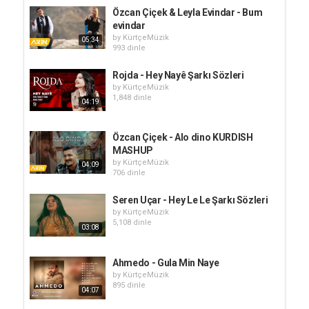
Özcan Çiçek & Leyla Evindar - Bum
evindar
by
KürtçeMüzik
05:34
993 dinle
Rojda - Hey Nayê Şarkı Sözleri
by
KürtçeMüzik
1,848 dinle
04:19
Özcan Çiçek - Alo dino KURDISH
MASHUP
by
KürtçeMüzik
04:09
706 dinle
Seren Uçar - Hey Le Le Şarkı Sözleri
by
KürtçeMüzik
5,108 dinle
03:08
Ahmedo - Gula Min Naye
by
KürtçeMüzik
895 dinle
04:07