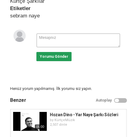
Kürtçe Şarkılar
Etiketler
sebram naye
Yorumu Gönder
Henüz yorum yapılmamış. İlk yorumu siz yapın.
Benzer
Autoplay
Hozan Dino - Yar Naye Şarkı Sözleri
by
KürtçeMüzik
2,507 dinle
05:00