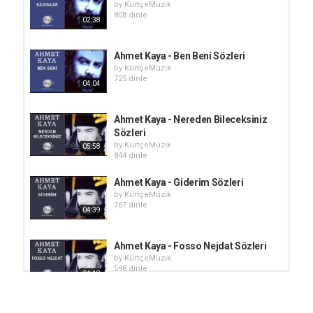
by
KürtçeMüzik
808 dinle
02:38
Ahmet Kaya - Ben Beni Sözleri
by
KürtçeMüzik
725 dinle
04:04
Ahmet Kaya - Nereden Bileceksiniz
Sözleri
by
KürtçeMüzik
05:58
844 dinle
Ahmet Kaya - Giderim Sözleri
by
KürtçeMüzik
767 dinle
04:39
Ahmet Kaya - Fosso Nejdat Sözleri
by
KürtçeMüzik
598 dinle
04:18
Ahmet Kaya - Kara Yazı Sözleri