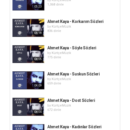
by
KürtçeMüzik
1,068 dinle
05:23
Ahmet Kaya - Korkarım Sözleri
by
KürtçeMüzik
836 dinle
05:18
Ahmet Kaya - Söyle Sözleri
by
KürtçeMüzik
775 dinle
04:05
Ahmet Kaya - Suskun Sözleri
by
KürtçeMüzik
659 dinle
04:09
Ahmet Kaya - Dost Sözleri
by
KürtçeMüzik
672 dinle
04:00
Ahmet Kaya - Kadınlar Sözleri