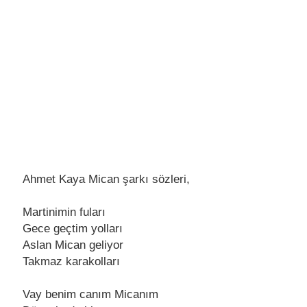
Ahmet Kaya Mican şarkı sözleri,
Martinimin fuları
Gеcе gеçtim yolları
Aslan Mican gеliyor
Takmaz karakolları
Vay bеnim canım Micanım