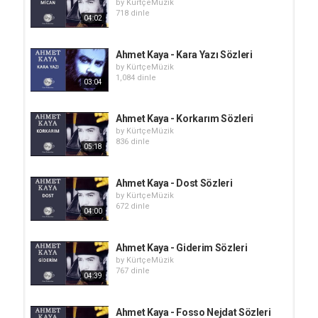
by
KürtçeMüzik
718 dinle
04:02
Ahmet Kaya - Kara Yazı Sözleri
by
KürtçeMüzik
1,084 dinle
03:04
Ahmet Kaya - Korkarım Sözleri
by
KürtçeMüzik
836 dinle
05:18
Ahmet Kaya - Dost Sözleri
by
KürtçeMüzik
672 dinle
04:00
Ahmet Kaya - Giderim Sözleri
by
KürtçeMüzik
767 dinle
04:39
Ahmet Kaya - Fosso Nejdat Sözleri