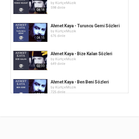
by
KürtçeMüzik
598 dinle
04:18
Ahmet Kaya - Turuncu Gemi Sözleri
by
KürtçeMüzik
676 dinle
04:15
Ahmet Kaya - Bize Kalan Sözleri
by
KürtçeMüzik
649 dinle
02:33
Ahmet Kaya - Ben Beni Sözleri
by
KürtçeMüzik
725 dinle
04:04
Ahmet Kaya - Karanlıkta Sözleri
by
KürtçeMüzik
889 dinle
04:57
Ahmet Kaya - Yakamoz Sözleri