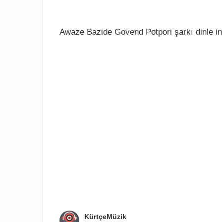
Awaze Bazide Govend Potpori şarkı dinle in
KürtçeMüzik