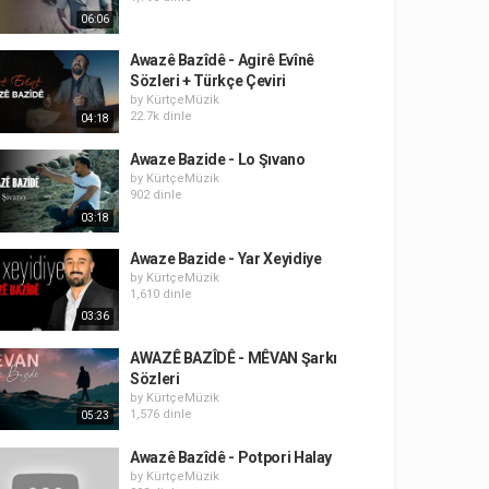
06:06
Awazê Bazîdê - Agirê Evînê
Sözleri + Türkçe Çeviri
by
KürtçeMüzik
22.7k dinle
04:18
Awaze Bazide - Lo Şıvano
by
KürtçeMüzik
902 dinle
03:18
Awaze Bazide - Yar Xeyidiye
by
KürtçeMüzik
1,610 dinle
03:36
AWAZÊ BAZÎDÊ - MÊVAN Şarkı
Sözleri
by
KürtçeMüzik
1,576 dinle
05:23
Awazê Bazîdê - Potpori Halay
by
KürtçeMüzik