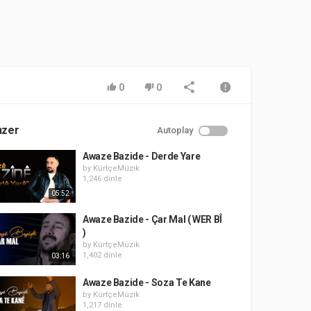
0
0
nzer
Autoplay
Awaze Bazide - Derde Yare
by
KürtçeMüzik
1,246 dinle
05:52
Awaze Bazide - Çar Mal ( WER BÎ
)
by
KürtçeMüzik
1,402 dinle
03:16
Awaze Bazide - Soza Te Kane
by
KürtçeMüzik
1,217 dinle