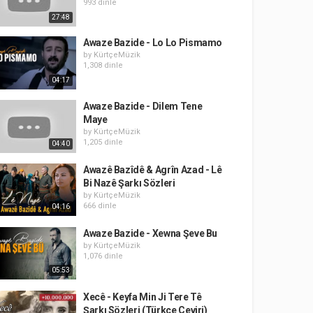
993 dinle
27:48
Awaze Bazide - Lo Lo Pismamo
by
KürtçeMüzik
1,308 dinle
04:17
Awaze Bazide - Dilem Tene
Maye
by
KürtçeMüzik
1,205 dinle
04:40
Awazê Bazîdê & Agrîn Azad - Lê
Bi Nazê Şarkı Sözleri
by
KürtçeMüzik
666 dinle
04:16
Awaze Bazide - Xewna Şeve Bu
by
KürtçeMüzik
1,076 dinle
05:53
Xecê - Keyfa Min Ji Tere Tê
Şarkı Sözleri (Türkçe Çeviri)