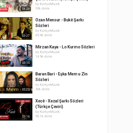
by
KürtçeMüzik
93k dinle
04:29
Ozan Mensur - Bukê Şarkı
Sözleri
by
KürtçeMüzik
69.4k dinle
03:27
Mirzan Kaya - Lo Kurmo Sözleri
by
KürtçeMüzik
14.9k dinle
03:10
Baran Bari - Eşka Mem u Zin
Sözleri
by
KürtçeMüzik
30k dinle
03:20
Xecê - Xezal Şarkı Sözleri
(Türkçe Çeviri)
by
KürtçeMüzik
96.1k dinle
03:16