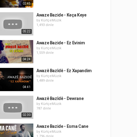
02:45
Awaze Bazide - Keça Keye
by
KürtçeMüzik
1,493 dinle
05:22
Awaze Bazide - Ez Evinim
by
KürtçeMüzik
1,559 dinle
04:24
Awazê Bazîdê - Ez Xapandim
by
KürtçeMüzik
1,489 dinle
04:41
Awazê Bazîdê - Dewrane
by
KürtçeMüzik
787 dinle
02:30
Awaze Bazide - Esma Cane
by
KürtçeMüzik
1,796 dinle