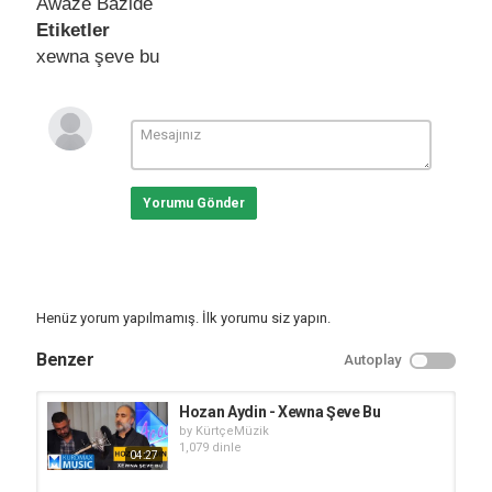
Awaze Bazide
Etiketler
xewna şeve bu
Yorumu Gönder
Henüz yorum yapılmamış. İlk yorumu siz yapın.
Benzer
Autoplay
Hozan Aydin - Xewna Şeve Bu
by
KürtçeMüzik
1,079 dinle
04:27