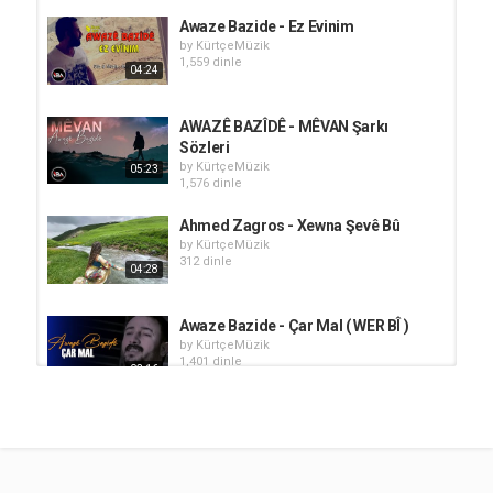
Awaze Bazide - Ez Evinim
by
KürtçeMüzik
1,559 dinle
04:24
AWAZÊ BAZÎDÊ - MÊVAN Şarkı
Sözleri
by
KürtçeMüzik
05:23
1,576 dinle
Ahmed Zagros - Xewna Şevê Bû
by
KürtçeMüzik
312 dinle
04:28
Awaze Bazide - Çar Mal ( WER BÎ )
by
KürtçeMüzik
1,401 dinle
03:16
Awaze Bazide - Yar Xeyidiye
by
KürtçeMüzik
1,608 dinle
03:36