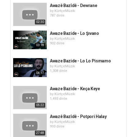
Awazê Bazîdê - Dewrane
by
KürtçeMüzik
787 dinle
02:30
Awaze Bazide - Lo Şıvano
by
KürtçeMüzik
902 dinle
03:18
Awaze Bazide - Lo Lo Pismamo
by
KürtçeMüzik
1,308 dinle
04:17
Awaze Bazide - Keça Keye
by
KürtçeMüzik
1,493 dinle
05:22
Awazê Bazîdê - Potpori Halay
by
KürtçeMüzik
993 dinle
27:48