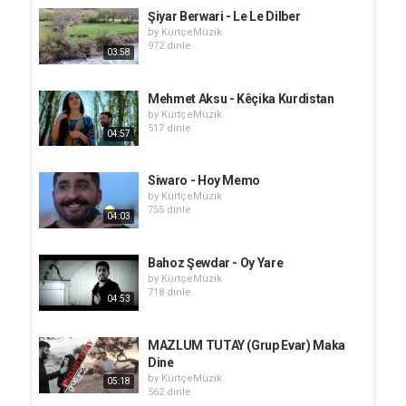
Şiyar Berwari - Le Le Dilber
by
KürtçeMüzik
972 dinle
03:58
Mehmet Aksu - Kêçika Kurdistan
by
KürtçeMüzik
517 dinle
04:57
Siwaro - Hoy Memo
by
KürtçeMüzik
755 dinle
04:03
Bahoz Şewdar - Oy Yare
by
KürtçeMüzik
718 dinle
04:53
MAZLUM TUTAY (Grup Evar) Maka
Dine
by
KürtçeMüzik
05:18
562 dinle