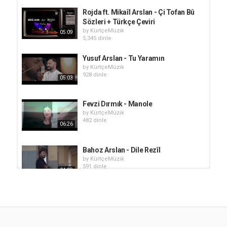
Rojda ft. Mikaîl Arslan - Çi Tofan Bû
Sözleri + Türkçe Çeviri
by
KürtçeMüzik
05:09
5,345 dinle
Yusuf Arslan - Tu Yaramın
by
KürtçeMüzik
928 dinle
05:03
Fevzi Dırmık - Manole
by
KürtçeMüzik
482 dinle
06:26
Bahoz Arslan - Dile Rezîl
by
KürtçeMüzik
591 dinle
04:38
Rezan Şîrvan - Digrim
by
KürtçeMüzik
608 dinle
03:13