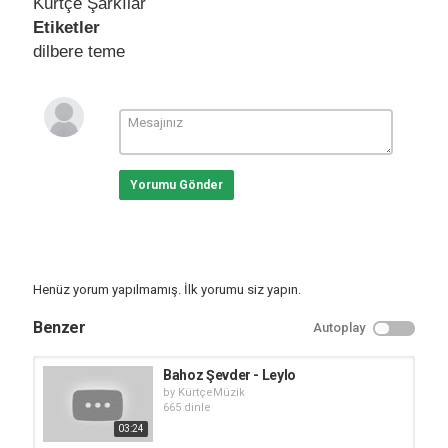
Kürtçe Şarkılar
Etiketler
dilbere teme
Yorumu Gönder
Henüz yorum yapılmamış. İlk yorumu siz yapın.
Benzer
Autoplay
Bahoz Şevder - Leylo
by
KürtçeMüzik
665 dinle
03:24