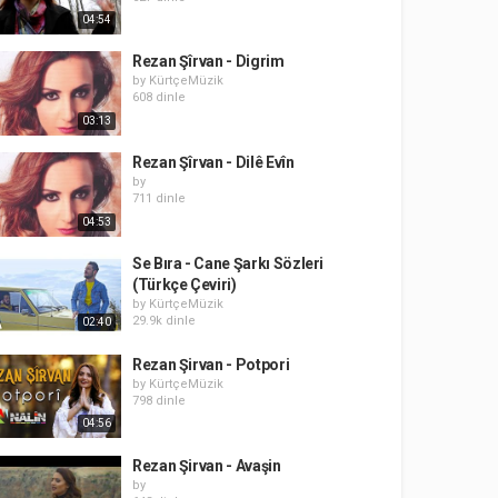
04:54
Rezan Şîrvan - Digrim
by
KürtçeMüzik
608 dinle
03:13
Rezan Şîrvan - Dilê Evîn
by
711 dinle
04:53
Se Bıra - Cane Şarkı Sözleri
(Türkçe Çeviri)
by
KürtçeMüzik
29.9k dinle
02:40
Rezan Şirvan - Potpori
by
KürtçeMüzik
798 dinle
04:56
Rezan Şirvan - Avaşin
by