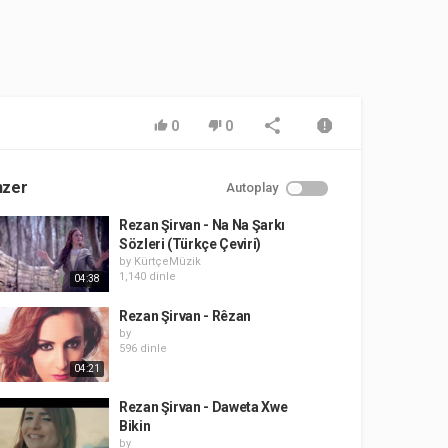
0
0
nzer
Autoplay
Rezan Şirvan - Na Na Şarkı
Sözleri (Türkçe Çeviri)
by
KürtçeMüzik
1,140 dinle
04:38
Rezan Şirvan - Rêzan
by
596 dinle
04:21
Rezan Şirvan - Daweta Xwe
Bikin
by