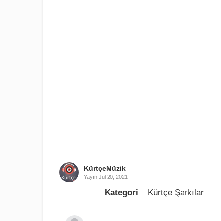
KürtçeMüzik
Yayın
Jul 20, 2021
Kategori
Kürtçe Şarkılar