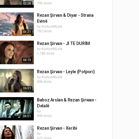
795 dinle
03:28
Rezan Şirvan & Diyar - Strana
Evinê
by
KürtçeMüzik
702 dinle
04:21
Rezan Şirvan - Jİ TE DURİM
by
KürtçeMüzik
1,180 dinle
04:19
Rezan Şirvan - Leyle (Potpori)
by
KürtçeMüzik
836 dinle
06:51
Bahoz Arslan & Rezan Şirwan -
Delalê
by
990 dinle
04:51
Rezan Şirvan - Xeribi
by
627 dinle