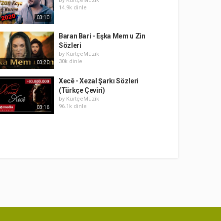
by
KürtçeMüzik
14.9k dinle
03:10
Baran Bari - Eşka Mem u Zin
Sözleri
by
KürtçeMüzik
30k dinle
03:20
Xecê - Xezal Şarkı Sözleri
(Türkçe Çeviri)
by
KürtçeMüzik
96.1k dinle
03:16