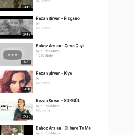
643 dinle
03:42
Rezan Şirvan - Rizgano
by
596 dinle
08:45
Bahoz Arslan - Çıma Çuyi
by
KürtçeMüzik
1,060 dinle
05:50
Rezan Şîrvan - Kîye
by
605 dinle
03:58
Rezan Şirvan - SORGÛL
by
KürtçeMüzik
630 dinle
05:20
Bahoz Arslan - Dilbare Te Me
by
KürtçeMüzik