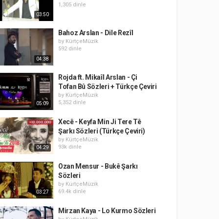
1,305 dinle
03:50
Bahoz Arslan - Dile Rezîl
by
KürtçeMüzik
592 dinle
04:38
Rojda ft. Mikaîl Arslan - Çi
Tofan Bû Sözleri + Türkçe Çeviri
by
KürtçeMüzik
5,352 dinle
05:09
Xecê - Keyfa Min Ji Tere Tê
Şarkı Sözleri (Türkçe Çeviri)
by
KürtçeMüzik
93k dinle
04:29
Ozan Mensur - Bukê Şarkı
Sözleri
by
KürtçeMüzik
69.4k dinle
03:27
Mirzan Kaya - Lo Kurmo Sözleri