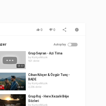
0
0
nzer
Autoplay
Grup Seyran - Azi Tima
by
KürtçeMüzik
921 dinle
03:33
Cihan Kılıçer & Özgür Tunç -
BADE
by
KürtçeMüzik
2,236 dinle
03:32
Grup Roj - Here Xezalê Bêje
Sözleri
by
KürtçeMüzik