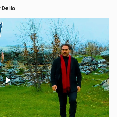
 Delilo
Play
Video