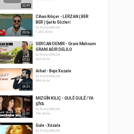
02:49
Cihan Kılıçer - LERZAN ( BER
BER ) Şarkı Sözleri
by
KürtçeMüzik
1,202 dinle
03:06
SERCAN DEMİR - Grani Mahsum
GRANI AĞIR DELİLO
by
KürtçeMüzik
469 dinle
07:32
Arhat - Beje Xezale
by
KürtçeMüzik
844 dinle
04:33
MIZGÎN KILIÇ - GULÊ GULÊ / YA
ŞÎYA
by
KürtçeMüzik
746 dinle
05:07
Gule - Xezale
by
KürtçeMüzik