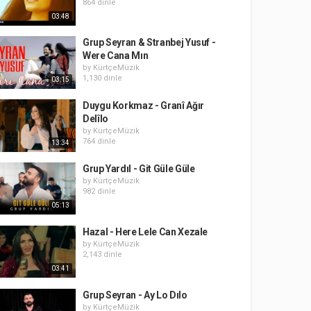
864 dinle
03:48
Grup Seyran & Stranbej Yusuf -
Were Cana Mın
by
KürtçeMüzik
1,130 dinle
03:15
Duygu Korkmaz - Granî Ağır
Delîlo
by
KürtçeMüzik
764 dinle
13:34
Grup Yardıl - Git Güle Güle
by
KürtçeMüzik
982 dinle
05:13
Hazal - Here Lele Can Xezale
by
KürtçeMüzik
2,143 dinle
03:41
Grup Seyran - Ay Lo Dılo
by
KürtçeMüzik