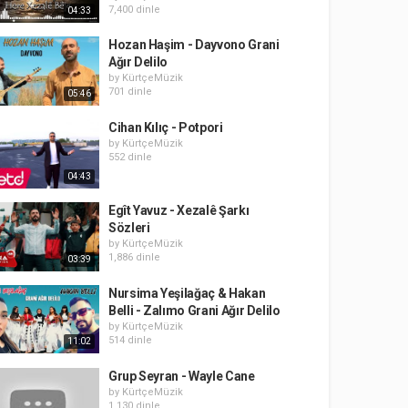
7,400 dinle
04:33
Hozan Haşim - Dayvono Grani
Ağır Delilo
by
KürtçeMüzik
701 dinle
05:46
Cihan Kılıç - Potpori
by
KürtçeMüzik
552 dinle
04:43
Egît Yavuz - Xezalê Şarkı
Sözleri
by
KürtçeMüzik
1,886 dinle
03:39
Nursima Yeşilağaç & Hakan
Belli - Zalımo Grani Ağır Delilo
by
KürtçeMüzik
514 dinle
11:02
Grup Seyran - Wayle Cane
by
KürtçeMüzik
1,130 dinle