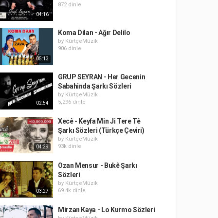
872 dinle
04:16
Koma Dilan - Ağır Delilo
by
KürtçeMüzik
906 dinle
05:13
GRUP SEYRAN - Her Gecenin
Sabahinda Şarkı Sözleri
by
KürtçeMüzik
5,296 dinle
02:54
Xecê - Keyfa Min Ji Tere Tê
Şarkı Sözleri (Türkçe Çeviri)
by
KürtçeMüzik
93k dinle
04:29
Ozan Mensur - Bukê Şarkı
Sözleri
by
KürtçeMüzik
69.4k dinle
03:27
Mirzan Kaya - Lo Kurmo Sözleri