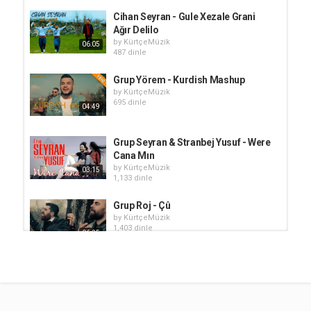
Cihan Seyran - Gule Xezale Grani
Ağır Delilo
by
KürtçeMüzik
06:05
487 dinle
Grup Yörem - Kurdish Mashup
by
KürtçeMüzik
695 dinle
04:49
Grup Seyran & Stranbej Yusuf - Were
Cana Mın
by
KürtçeMüzik
03:15
1,133 dinle
Grup Roj - Çû
by
KürtçeMüzik
1,403 dinle
06:25
Grup Seyran - Wayle Cane
by
KürtçeMüzik
1,133 dinle
02:49