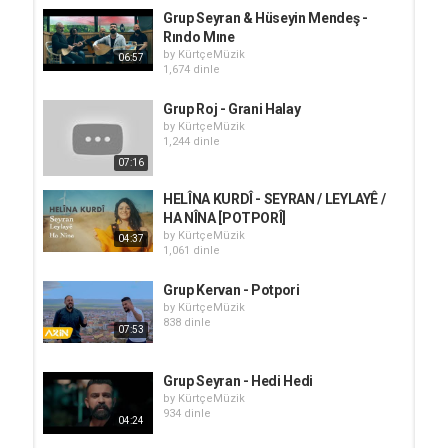
Grup Seyran & Hüseyin Mendeş -
Rındo Mıne
by
KürtçeMüzik
06:57
1,674 dinle
Grup Roj - Grani Halay
by
KürtçeMüzik
1,244 dinle
07:16
HELÎNA KURDÎ - SEYRAN / LEYLAYÊ /
HA NÎNA [POTPORÎ]
by
KürtçeMüzik
04:37
1,061 dinle
Grup Kervan - Potpori
by
KürtçeMüzik
838 dinle
07:53
Grup Seyran - Hedi Hedi
by
KürtçeMüzik
934 dinle
04:24