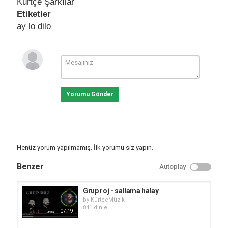
Kürtçe Şarkılar
Etiketler
ay lo dilo
Yorumu Gönder
Henüz yorum yapılmamış. İlk yorumu siz yapın.
Benzer
Autoplay
Grup roj - sallama halay
by
KürtçeMüzik
841 dinle
07:19