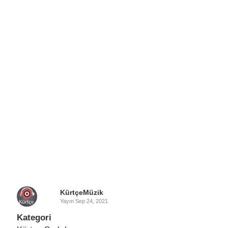
KürtçeMüzik
Yayın
Sep 24, 2021
Kategori