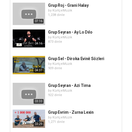
Grup Roj - Grani Halay
by
KürtçeMüzik
1,238 dinle
07:16
Grup Seyran - Ay Lo Dılo
by
KürtçeMüzik
873 dinle
04:16
Grup Sel - Diroka Evinê Sözleri
by
KürtçeMüzik
909 dinle
04:37
Grup Seyran - Azi Tima
by
KürtçeMüzik
922 dinle
03:33
Grup Evrim - Zurna Lexin
by
KürtçeMüzik
1,271 dinle
03:29