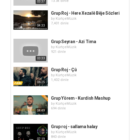
13.3k dinle
03:37
Grup Roj - Here Xezalê Bêje Sözleri
by
KürtçeMüzik
7,401 dinle
04:33
Grup Seyran - Azi Tima
by
KürtçeMüzik
921 dinle
03:33
Grup Roj - Çû
by
KürtçeMüzik
1,402 dinle
06:25
Grup Yörem - Kurdish Mashup
by
KürtçeMüzik
694 dinle
04:49
Grup roj - sallama halay
by
KürtçeMüzik
840 dinle
07:19