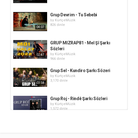
Grup Devrim - Tu Sebebi
by
KürtçeMüzik
826 dinle
04:07
GRUP MIZRAP81 - Mel Şî Şarkı
Sözleri
by
KürtçeMüzik
02:47
966 dinle
Grup Sel - Kundiro Şarkı Sözeri
by
KürtçeMüzik
3,170 dinle
03:58
Grup Roj - Rindê Şarkı Sözleri
by
KürtçeMüzik
1,572 dinle
06:00
Grup Kervan - Potpori
by
KürtçeMüzik
833 dinle