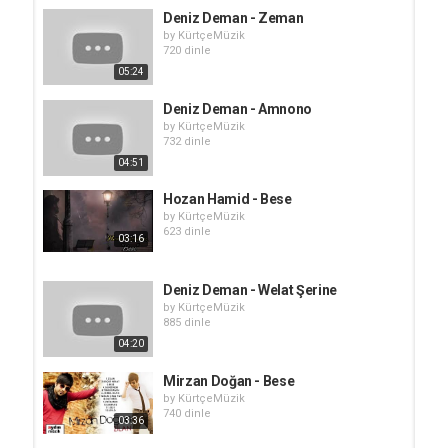
Deniz Deman - Zeman
by
KürtçeMüzik
720 dinle
05:24
Deniz Deman - Amnono
by
KürtçeMüzik
732 dinle
04:51
Hozan Hamid - Bese
by
KürtçeMüzik
623 dinle
03:16
Deniz Deman - Welat Şerine
by
KürtçeMüzik
885 dinle
04:20
Mirzan Doğan - Bese
by
KürtçeMüzik
740 dinle
03:36