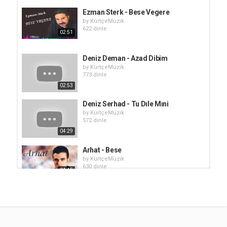
Ezman Sterk - Bese Vegere
by
KürtçeMüzik
622 dinle
02:51
Deniz Deman - Azad Dibim
by
KürtçeMüzik
773 dinle
02:53
Deniz Serhad - Tu Dıle Mıni
by
KürtçeMüzik
572 dinle
04:29
Arhat - Bese
by
KürtçeMüzik
630 dinle
04:45
Deniz Deman - Çoxo
by
KürtçeMüzik
808 dinle
05:26