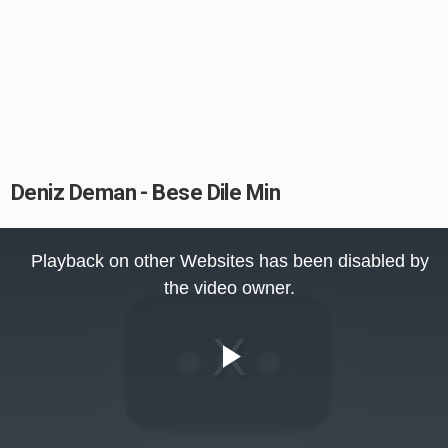
Deniz Deman - Bese Dile Min
This
is
Playback on other Websites has been disabled by
a
modal
the video owner.
window.
Play