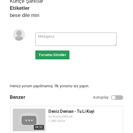
Kürtçe Şarkılar
Etiketler
bese dile min
Yorumu Gönder
Henüz yorum yapılmamış. İlk yorumu siz yapın.
Benzer
Autoplay
Deniz Deman - Tu Li Kuyi
by
KürtçeMüzik
1,485 dinle
04:32