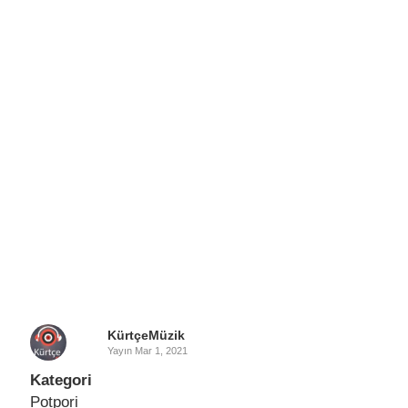
KürtçeMüzik
Yayın
Mar 1, 2021
Kategori
Potpori