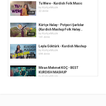
Tu Were - Kurdish Folk Music
by
KürtçeMüzik
22 dinle
03:09
Kürtçe Halay - Potpori Şarkılar
(Kurdish Mashup Folk Halay...
by
KürtçeMüzik
09:03
141 dinle
Leyla Göktürk - Kurdish Mashup
by
KürtçeMüzik
694 dinle
04:03
Miran Mehmet KOÇ - BEST
KURDISH MASHUP
by
KürtçeMüzik
04:51
427 dinle
Berivan u Baran - KURDISH MASHUP
by
KürtçeMüzik
831 dinle
03:34