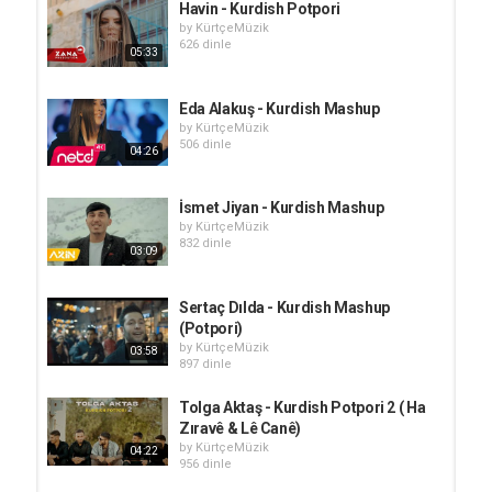
Havin​ - Kurdish​​​ Potpori
by
KürtçeMüzik
626 dinle
05:33
Eda Alakuş - Kurdish Mashup
by
KürtçeMüzik
506 dinle
04:26
İsmet Jiyan - Kurdish Mashup
by
KürtçeMüzik
832 dinle
03:09
Sertaç Dılda - Kurdish Mashup
(Potpori)
by
KürtçeMüzik
03:58
897 dinle
Tolga Aktaş - Kurdish Potpori 2 ( Ha
Zıravê & Lê Canê)
by
KürtçeMüzik
04:22
956 dinle