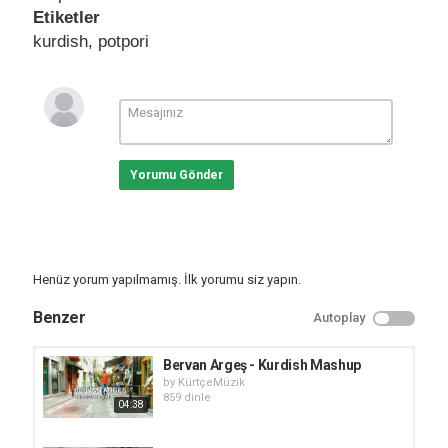
Etiketler
kurdish
,
potpori
Yorumu Gönder
Henüz yorum yapılmamış. İlk yorumu siz yapın.
Benzer
Autoplay
Bervan Argeş - Kurdish Mashup
by
KürtçeMüzik
859 dinle
04:38