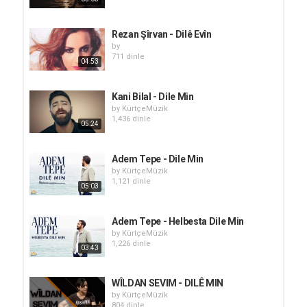
Rezan Şîrvan - Dilê Evîn
by
711 dinle
04:53
Kani Bilal - Dile Min
by
KürtçeMüzik
1,436 dinle
05:24
Adem Tepe - Dile Min
by
KürtçeMüzik
1,121 dinle
05:03
Adem Tepe - Helbesta Dile Min
by
KürtçeMüzik
1,226 dinle
03:43
WÎLDAN SEVIM - DILÊ MIN
by
KürtçeMüzik
804 dinle