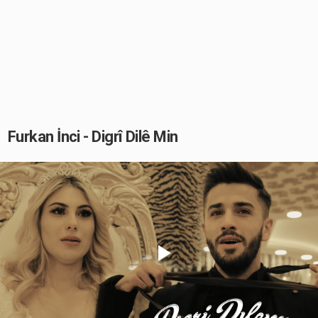
Furkan İnci - Digrî Dilê Min
Play