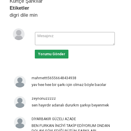
Kürtçe Şarkılar
Etiketler
digri dile min
Yorumu Gönder
mahmettt56556648434938
yav hee hee bir şarkı için olmaz böyle bacılar
zeynonuzzzzz
sen hayırdır adanalı dururkrn şarkıyı beyenmek
DİYARBAKIR GÜZELI AZADE
BEN FURKAN İNCİYİ TAKİP EDİYORUM ONDAN
DOLAYI SÖYLEDİĞİ BÜTÜN ŞARKILARI