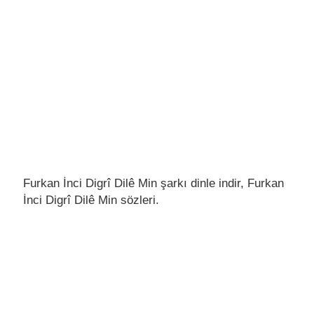
Furkan İnci Digrî Dilê Min şarkı dinle indir, Furkan
İnci Digrî Dilê Min sözleri.