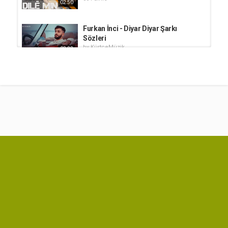
02:50
Furkan İnci - Diyar Diyar Şarkı
Sözleri
by
KürtçeMüzik
03:22
2,067 dinle
Mirzan Doğan - Dile Rezil
by
KürtçeMüzik
751 dinle
03:40
Bahoz Arslan - Dile Rezîl
by
KürtçeMüzik
592 dinle
04:38
Nûarîn - Dilê Min Şarkı Sözleri
by
KürtçeMüzik
1,304 dinle
03:37
Hozan Zeynep - Dile Evindar
by
KürtçeMüzik