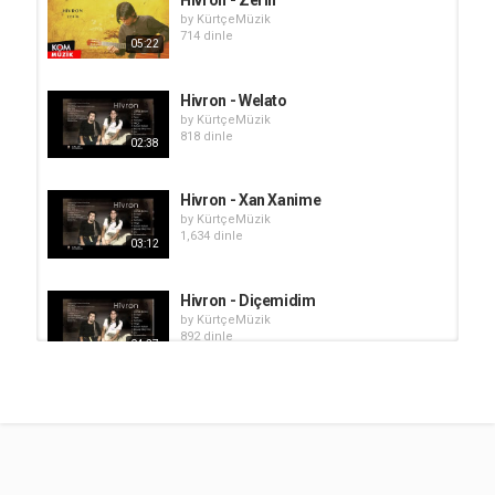
by
KürtçeMüzik
714 dinle
05:22
Hivron - Welato
by
KürtçeMüzik
818 dinle
02:38
Hivron - Xan Xanime
by
KürtçeMüzik
1,634 dinle
03:12
Hivron - Diçemidim
by
KürtçeMüzik
892 dinle
04:27
Hivron - Mir
by
KürtçeMüzik
910 dinle
04:09