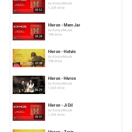
by
KürtçeMüzik
1,229 dinle
04:52
Hivron - Mem Jar
by
KürtçeMüzik
748 dinle
04:28
Hivron - Hotvin
by
KürtçeMüzik
708 dinle
03:08
Hivron - Hivron
by
KürtçeMüzik
1,023 dinle
04:29
Hivron - Ji Dil
by
KürtçeMüzik
1,254 dinle
04:01
Hivron - Zerin