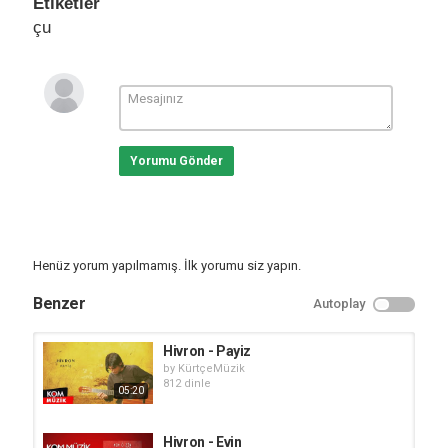
Etiketler
çu
Yorumu Gönder
Henüz yorum yapılmamış. İlk yorumu siz yapın.
Benzer
Autoplay
Hivron - Payiz
by
KürtçeMüzik
812 dinle
05:20
Hivron - Evin