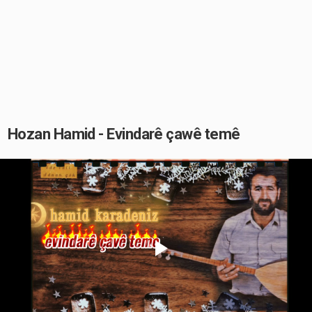
Hozan Hamid - Evindarê çawê temê
Play