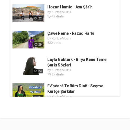
Hozan Hamid - Axa Şêrîn
by
KürtçeMüzik
3,442 dinle
04:22
Çawe Reme - Razaq Harki
by
KürtçeMüzik
520 dinle
03:29
Leyla Göktürk - Bîrya Kenê Teme
Şarkı Sözleri
by
KürtçeMüzik
04:23
79.2k dinle
Evîndarê Te Bûm Dinê - Seçme
Kürtçe Şarkılar
by
KürtçeMüzik
09:26
21 dinle
Azat Ararat - Aşıke Teme
by
KürtçeMüzik
805 dinle
04:41