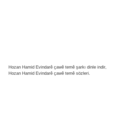
Hozan Hamid Evindarê çawê temê şarkı dinle indir,
Hozan Hamid Evindarê çawê temê sözleri.