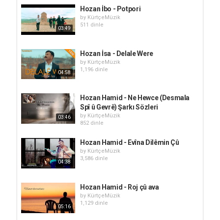
Hozan İbo - Potpori
by
KürtçeMüzik
511 dinle
03:49
Hozan İsa - Delale Were
by
KürtçeMüzik
1,196 dinle
04:58
Hozan Hamid - Ne Hewce (Desmala
Spî û Gevrê) Şarkı Sözleri
by
KürtçeMüzik
03:46
852 dinle
Hozan Hamid - Evîna Dilêmin Çû
by
KürtçeMüzik
3,586 dinle
04:38
Hozan Hamid - Roj çû ava
by
KürtçeMüzik
1,129 dinle
05:16