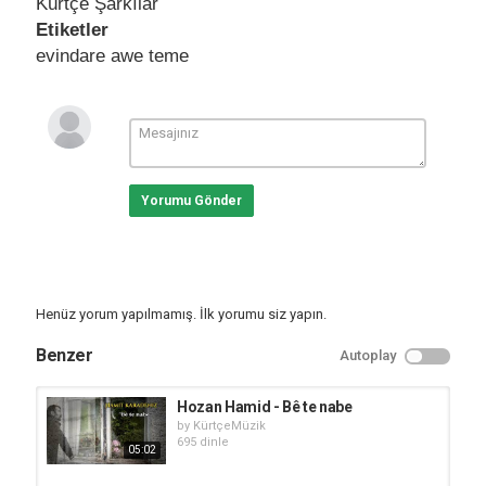
Kürtçe Şarkılar
Etiketler
evindare awe teme
Yorumu Gönder
Henüz yorum yapılmamış. İlk yorumu siz yapın.
Benzer
Autoplay
Hozan Hamid - Bê te nabe
by
KürtçeMüzik
695 dinle
05:02