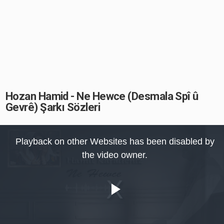
Hozan Hamid - Ne Hewce (Desmala Spî û
Gevrê) Şarkı Sözleri
This
is
Playback on other Websites has been disabled by
a
modal
the video owner.
window.
Play