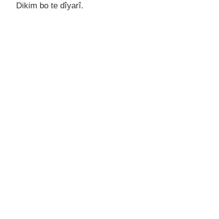
Dikim bo tе dîyarî.