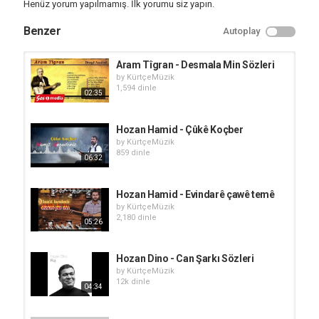
Henüz yorum yapılmamış. İlk yorumu siz yapın.
Benzer
Autoplay
Aram Tîgran - Desmala Min Sözleri
by
KürtçeMüzik
1,594 dinle
02:35
Hozan Hamid - Çûkê Koçber
by
KürtçeMüzik
859 dinle
06:32
Hozan Hamid - Evindarê çawê temê
by
KürtçeMüzik
2,180 dinle
05:26
Hozan Dino - Can Şarkı Sözleri
by
KürtçeMüzik
12k dinle
04:34