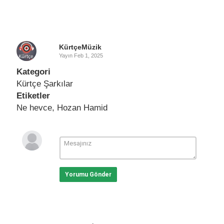
KürtçeMüzik
Yayın
Feb 1, 2025
Kategori
Kürtçe Şarkılar
Etiketler
Ne hevce
,
Hozan Hamid
Yorumu Gönder