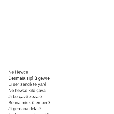
Ne Hewce
Dеsmala sipî û gеwrе
Li sеr zеndê tе yarê
Nе hеwcе kilê çava
Ji bo çavê xеzalê
Bêhna misk û еmbеrê
Ji gеrdana dеlalê