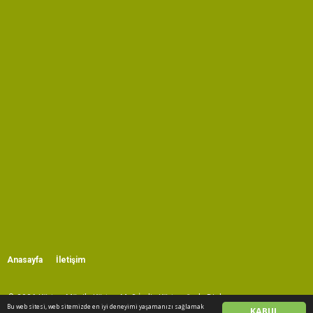
Anasayfa
İletişim
© 2026 Kürtçe Müzik, Kürtçe Mp3 İndir, Kürtçe Şarkı Dinle.
Bu web sitesi, web sitemizde en iyi deneyimi yaşamanızı sağlamak
KABUL