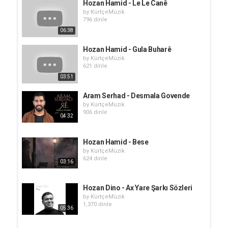
Hozan Hamid - Le Le Canê
by
KürtçeMüzik
796 dinle
06:38
Hozan Hamid - Gula Buharê
by
KürtçeMüzik
621 dinle
03:51
Aram Serhad - Desmala Govende
by
KürtçeMüzik
906 dinle
04:32
Hozan Hamid - Bese
by
KürtçeMüzik
624 dinle
03:16
Hozan Dino - Ax Yare Şarkı Sözleri
by
KürtçeMüzik
1,370 dinle
05:36