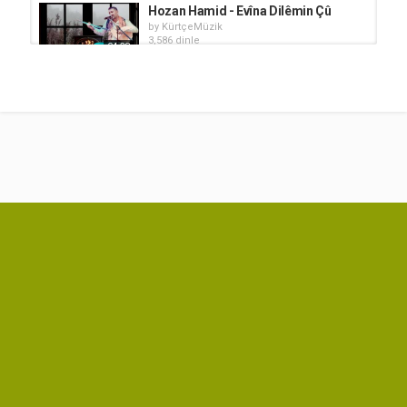
Hozan Hamid - Evîna Dilêmin Çû
by
KürtçeMüzik
3,586 dinle
04:38
Hozan Menice - Ne Hewce Desmala
Spî û Gevrê Şarkı Sözleri
by
KürtçeMüzik
04:19
2,222 dinle
Hozan Beşir - Efendim Şarkı Sözleri
by
KürtçeMüzik
770 dinle
03:32
Hozan Savaş - Gula Min Şarkı
Sözleri
by
KürtçeMüzik
04:11
962 dinle
Hozan Hamid - Axa Şêrîn
by
KürtçeMüzik
3,441 dinle
04:22