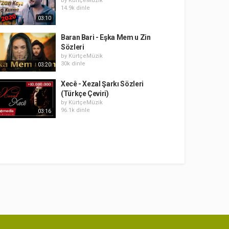
by
KürtçeMüzik
14.9k dinle
03:10
Baran Bari - Eşka Mem u Zin
Sözleri
by
KürtçeMüzik
30k dinle
03:20
Xecê - Xezal Şarkı Sözleri
(Türkçe Çeviri)
by
KürtçeMüzik
96.1k dinle
03:16