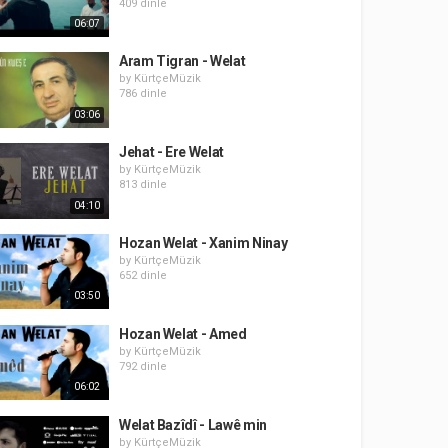
409 dinle
06:07
Aram Tigran - Welat
by
KürtçeMüzik
786 dinle
03:06
Jehat - Ere Welat
by
KürtçeMüzik
813 dinle
04:10
Hozan Welat - Xanim Ninay
by
KürtçeMüzik
652 dinle
03:50
Hozan Welat - Amed
by
KürtçeMüzik
792 dinle
06:02
Welat Bazîdî - Lawê min
by
KürtçeMüzik