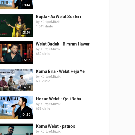
03:44
Rojda - Ax Welat Sözleri
by
KürtçeMüzik
1,641 dinle
05:29
Welat Budak - Bımrım Hawar
by
KürtçeMüzik
630 dinle
05:37
Koma Bıra - Welat Heja Ye
by
KürtçeMüzik
639 dinle
04:01
Hozan Welat - Qoli Baba
by
KürtçeMüzik
639 dinle
04:10
Koma Welat - patnos
by
KürtçeMüzik