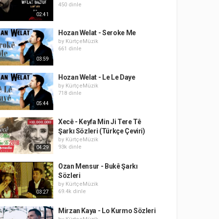
450 dinle
02:41
Hozan Welat - Seroke Me
by
KürtçeMüzik
661 dinle
03:59
Hozan Welat - Le Le Daye
by
KürtçeMüzik
718 dinle
05:44
Xecê - Keyfa Min Ji Tere Tê
Şarkı Sözleri (Türkçe Çeviri)
by
KürtçeMüzik
93k dinle
04:29
Ozan Mensur - Bukê Şarkı
Sözleri
by
KürtçeMüzik
69.4k dinle
03:27
Mirzan Kaya - Lo Kurmo Sözleri