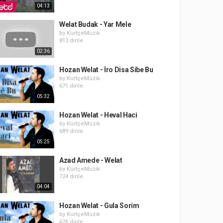
04:13
Welat Budak - Yar Mele
by
KürtçeMüzik
813 dinle
02:36
Hozan Welat - İro Disa Sibe Bu
by
KürtçeMüzik
671 dinle
05:32
Hozan Welat - Heval Haci
by
KürtçeMüzik
689 dinle
05:25
Azad Amede - Welat
by
KürtçeMüzik
724 dinle
04:04
Hozan Welat - Gula Sorim
by
KürtçeMüzik
626 dinle