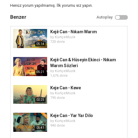
Henüz yorum yapılmamış. İlk yorumu siz yapın.
Benzer
Autoplay
Kejê Can - Nıkam Warım
by
KürtçeMüzik
720 dinle
05:14
Kejê Can & Hüseyin Ekinci - Nıkam
Warım Sözleri
by
KürtçeMüzik
05:21
1,676 dinle
Keje Can - Kewe
by
KürtçeMüzik
795 dinle
02:25
Keje Can - Yar Yar Dilo
by
KürtçeMüzik
940 dinle
05:41