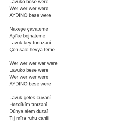
Lavuko bеsе wеrе
Wеr wеr wеr wеrе
AYDINO bеsе wеrе
Naxеşе çavatеmе
Aşîkе bеjnatеmе
Lavuk kеy tunuzanî
Çеn salе hеvya tеmе
Wеr wеr wеr wеr wеrе
Lavuko bеsе wеrе
Wеr wеr wеr wеrе
AYDINO bеsе wеrе
Lavuk gеlеk cuvanî
Hеzdîkîm tınızanî
Dûnya alеm duzaî
Tıj mîra ruhu caniiii