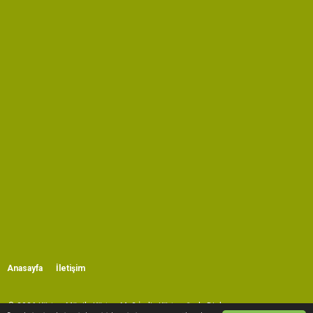
Anasayfa
İletişim
© 2026 Kürtçe Müzik, Kürtçe Mp3 İndir, Kürtçe Şarkı Dinle.