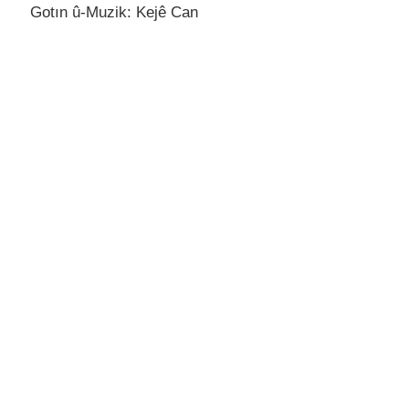
Gotın û-Muzik: Kejê Can