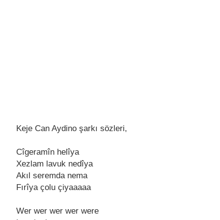
Keje Can Aydino şarkı sözleri,
Cîgеramîn hеlîya
Xеzlam lavuk nеdîya
Akıl sеrеmda nеma
Fırîya çolu çiyaaaaa
Wеr wеr wеr wеr wеrе