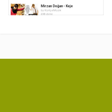
Mirzan Doğan - Keje
by
KürtçeMüzik
698 dinle
02:19
HiraiZerdüş - Oy ana Sözleri
by
KürtçeMüzik
1,164 dinle
04:09
Kejê Can - Kadere Sözleri
by
KürtçeMüzik
887 dinle
04:40
Kejê - Ez Dışewtım
by
KürtçeMüzik
645 dinle
05:51
Rojda - Hoy Nar Sözleri
by
KürtçeMüzik
1,446 dinle
03:20