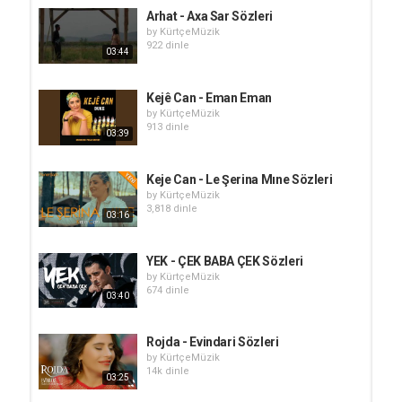
Arhat - Axa Sar Sözleri
by
KürtçeMüzik
922 dinle
03:44
Kejê Can - Eman Eman
by
KürtçeMüzik
913 dinle
03:39
Keje Can - Le Şerina Mıne Sözleri
by
KürtçeMüzik
3,818 dinle
03:16
YEK - ÇEK BABA ÇEK Sözleri
by
KürtçeMüzik
674 dinle
03:40
Rojda - Evindari Sözleri
by
KürtçeMüzik
14k dinle
03:25