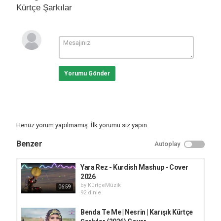
Kürtçe Şarkılar
Yorumu Gönder
Henüz yorum yapılmamış. İlk yorumu siz yapın.
Benzer
Autoplay
Yara Rez - Kurdish Mashup - Cover
2026
by
KürtçeMüzik
06:59
92 dinle
Benda Te Me | Nesrin | Karışık Kürtçe