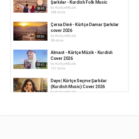
Şarkılar - Kurdish Folk Music
by
KürtçeMüzik
08:45
248 dinle
Çerxa Dinê - Kürtçe Damar Şarkılar
cover 2026
by
KürtçeMüzik
03:31
98 dinle
Almast - Kürtçe Müzik - Kurdish
Cover 2026
by
KürtçeMüzik
09:42
127 dinle
Daye | Kürtçe Seçme Şarkılar
(Kurdish Music) Cover 2026
by
KürtçeMüzik
10:27
169 dinle
Zeynebê | Yeni Kürtçe Şarkılar |
Kurdish (2026) Cover
by
KürtçeMüzik
10:26
231 dinle
Pê Xweş im Ez - Kurdish Anatolian