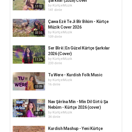
Şarkılar (2026) Cover
by
KürtçeMüzik
11:02
141 dinle
Çawa Ezê Te Ji Bîr Bikim - Kürtçe
Müzik Cover 2026
by
KürtçeMüzik
03:35
109 dinle
Ser Bîrê | En Güzel Kürtçe Şarkılar
2026 (Cover)
by
KürtçeMüzik
11:36
233 dinle
Tu Were - Kurdish Folk Music
by
KürtçeMüzik
16 dinle
03:09
Nav Şêrîna Min - Min Dil Girt û Şa
Nebûm - Kürtçe 2026 (cover)
by
KürtçeMüzik
08:17
34 dinle
Kurdish Mashup - Yeni Kürtçe