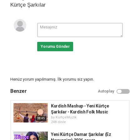
Kürtçe Şarkılar
Yorumu Gönder
Henüz yorum yapılmamış. İlk yorumu siz yapın.
Benzer
Autoplay
Kurdish Mashup - Yeni Kürtçe
Şarkılar - Kurdish Folk Music
by
KürtçeMüzik
08:45
248 dinle
Yeni Kürtçe Damar Şarkılar (Ez