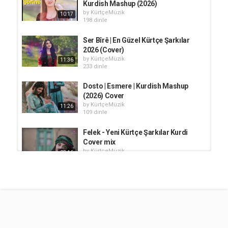
Kurdish Mashup (2026)
by
KürtçeMüzik
10:17
198 dinle
Ser Bîrê | En Güzel Kürtçe Şarkılar
2026 (Cover)
by
KürtçeMüzik
11:36
233 dinle
Dosto | Esmere | Kurdish Mashup
(2026) Cover
by
KürtçeMüzik
11:26
109 dinle
Felek - Yeni Kürtçe Şarkılar Kurdi
Cover mix
by
KürtçeMüzik
03:16
208 dinle
Dil Kuştiye - Kürtçe Damar Şarkılar
2026 Cover
by
KürtçeMüzik
05:41
220 dinle
Çerxa Dinê - Kürtçe Damar Şarkılar