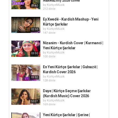
Naxwazim) 2026 cover
by
KürtçeMüzik
09:40
212 dinle
Ey Xwedê - Kurdish Mashup - Yeni
Kürtçe Şarkılar
by
KürtçeMüzik
02:50
147 dinle
Nizanim - Kurdish Cover | Kurmanci |
Yeni Kürtçe Şarkılar
by
KürtçeMüzik
03:50
100 dinle
En Yeni Kürtçe Şarkılar | Gulnazê |
Kurdish Cover 2026
by
KürtçeMüzik
03:32
128 dinle
Daye | Kürtçe Seçme Şarkılar
(Kurdish Music) Cover 2026
by
KürtçeMüzik
10:27
169 dinle
Yeni Kürtçe Şarkılar | Şerine |