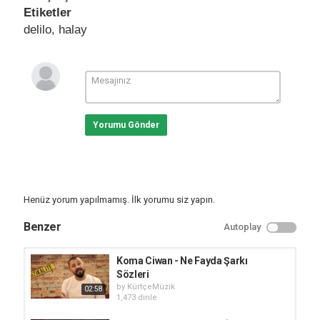
Etiketler
delilo
,
halay
Yorumu Gönder
Henüz yorum yapılmamış. İlk yorumu siz yapın.
Benzer
Autoplay
Koma Ciwan - Ne Fayda Şarkı
Sözleri
by
KürtçeMüzik
02:58
1,473 dinle