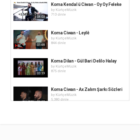
Koma Kendal ü Ciwan - Oy Oy Feleke
by
KürtçeMüzik
713 dinle
04:03
Koma Ciwan - Leylê
by
KürtçeMüzik
844 dinle
01:48
Koma Dilan - Gül Bari Delilo Halay
by
KürtçeMüzik
875 dinle
03:19
Koma Ciwan - Ax Zalım Şarkı Sözleri
by
KürtçeMüzik
5,380 dinle
04:13
Koma Ciwan​ - Lo Dilo Suretvano
by
KürtçeMüzik
1,886 dinle
03:59