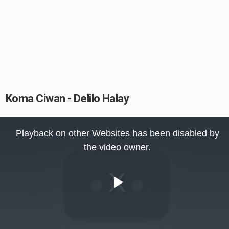
Koma Ciwan - Delilo Halay
This
is
Playback on other Websites has been disabled by
a
modal
the video owner.
window.
Play