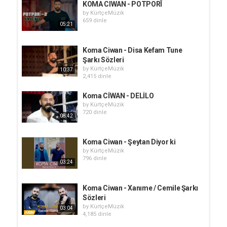
KOMA CIWAN - POTPORÎ
by
KürtçeMüzik
659 dinle
05:21
Koma Ciwan​ - Disa Kefam Tune
Şarkı Sözleri
by
KürtçeMüzik
10:37
2,415 dinle
Koma CİWAN - DELİLO
by
KürtçeMüzik
720 dinle
08:42
Koma Ciwan​ - Şeytan Diyor ki
by
KürtçeMüzik
796 dinle
03:24
Koma Ciwan - Xanıme / Cemile Şarkı
Sözleri
by
KürtçeMüzik
03:04
4,185 dinle