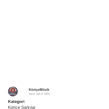
KürtçeMüzik
Yayın
Jan 9, 2022
Kategori
Kürtçe Şarkılar