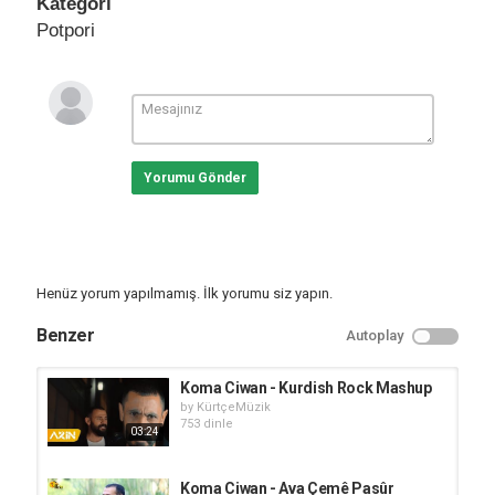
Kategori
Potpori
Yorumu Gönder
Henüz yorum yapılmamış. İlk yorumu siz yapın.
Benzer
Autoplay
Koma Ciwan - Kurdish Rock Mashup
by
KürtçeMüzik
753 dinle
03:24
Koma Ciwan - Ava Çemê Pasûr