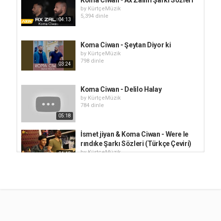
by
KürtçeMüzik
5,394 dinle
04:13
Koma Ciwan​ - Şeytan Diyor ki
by
KürtçeMüzik
798 dinle
03:24
Koma Ciwan - Delilo Halay
by
KürtçeMüzik
784 dinle
05:18
İsmet jiyan & Koma Ciwan - Were le
rındıke Şarkı Sözleri (Türkçe Çeviri)
by
KürtçeMüzik
04:49
43k dinle
Koma Ciwan - Xanıme / Cemile Şarkı
Sözleri
by
KürtçeMüzik
03:04
4,185 dinle