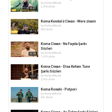
by
KürtçeMüzik
1,218 dinle
05:47
Koma Kendal ü Ciwan - Were zinam
by
KürtçeMüzik
692 dinle
05:12
Koma Ciwan - Ne Fayda Şarkı
Sözleri
by
KürtçeMüzik
02:58
1,479 dinle
Koma Ciwan​ - Disa Kefam Tune
Şarkı Sözleri
by
KürtçeMüzik
10:37
2,416 dinle
Koma Ronahi - Potpori
by
KürtçeMüzik
551 dinle
07:55
Koma Ciwan - Ax Zalım Şarkı Sözleri