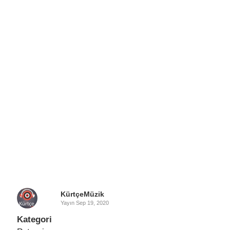
KürtçeMüzik
Yayın
Sep 19, 2020
Kategori