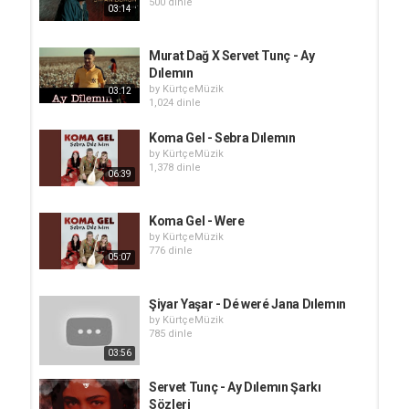
500 dinle
03:14
Murat Dağ X Servet Tunç - Ay
Dılemın
by
KürtçeMüzik
03:12
1,024 dinle
Koma Gel - Sebra Dılemın
by
KürtçeMüzik
1,378 dinle
06:39
Koma Gel - Were
by
KürtçeMüzik
776 dinle
05:07
Şiyar Yaşar - Dé weré Jana Dılemın
by
KürtçeMüzik
785 dinle
03:56
Servet Tunç - Ay Dılemın Şarkı
Sözleri