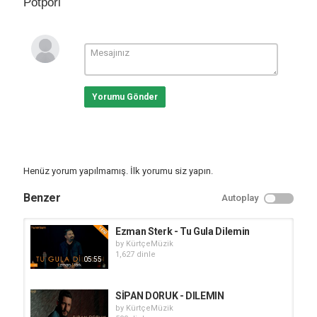
Potpori
Yorumu Gönder
Henüz yorum yapılmamış. İlk yorumu siz yapın.
Benzer
Autoplay
Ezman Sterk - Tu Gula Dilemin
by
KürtçeMüzik
1,627 dinle
05:55
SİPAN DORUK - DILEMIN
by
KürtçeMüzik