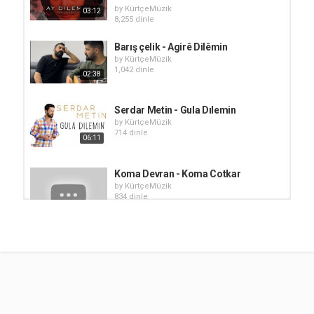
by
KürtçeMüzik
03:12
8,255 dinle
Barış çelik - Agirê Dilêmin
by
KürtçeMüzik
1,042 dinle
02:38
Serdar Metin - Gula Dılemin
by
KürtçeMüzik
714 dinle
06:11
Koma Devran - Koma Cotkar
by
KürtçeMüzik
834 dinle
01:33
İsmail Koyuncu - Dılemın
by
KürtçeMüzik
618 dinle
04:26
Hozan Dino - Gula Dilemin Sözleri
by
KürtçeMüzik