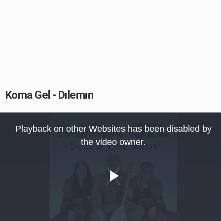
Koma Gel - Dılemın
This
is
Playback on other Websites has been disabled by
a
modal
the video owner.
window.
Play