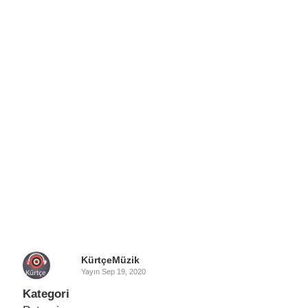
KürtçeMüzik
Yayın
Sep 19, 2020
Kategori