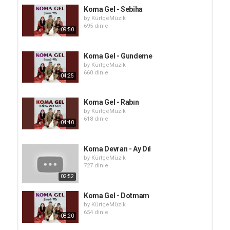
Koma Gel - Sebiha
by
KürtçeMüzik
695 dinle
09:50
Koma Gel - Gundeme
by
KürtçeMüzik
660 dinle
04:25
Koma Gel - Rabın
by
KürtçeMüzik
618 dinle
04:40
Koma Devran - Ay Dıl
by
KürtçeMüzik
727 dinle
02:52
Koma Gel - Dotmam
by
KürtçeMüzik
654 dinle
08:20