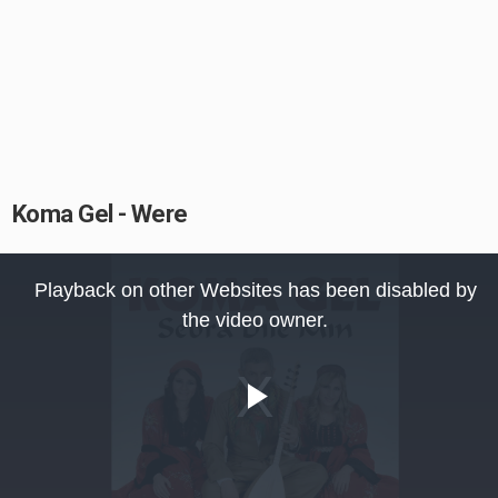
Koma Gel - Were
This
is
Playback on other Websites has been disabled by
a
modal
the video owner.
window.
Play