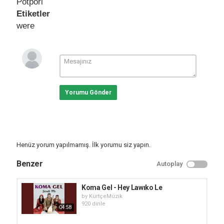
Potpori
Etiketler
were
Yorumu Gönder
Henüz yorum yapılmamış. İlk yorumu siz yapın.
Benzer
Autoplay
Koma Gel - Hey Lawıko Le
by
KürtçeMüzik
920 dinle
04:58