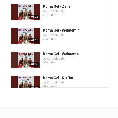
Koma Gel - Zana
by
KürtçeMüzik
724 dinle
03:22
Koma Gel - Welatemın
by
KürtçeMüzik
705 dinle
04:52
Koma Gel - Welateme
by
KürtçeMüzik
669 dinle
04:14
Koma Gel - Sürüm
by
KürtçeMüzik
819 dinle
04:19
Koma Gel - Sorxin
by
KürtçeMüzik
855 dinle
06:09