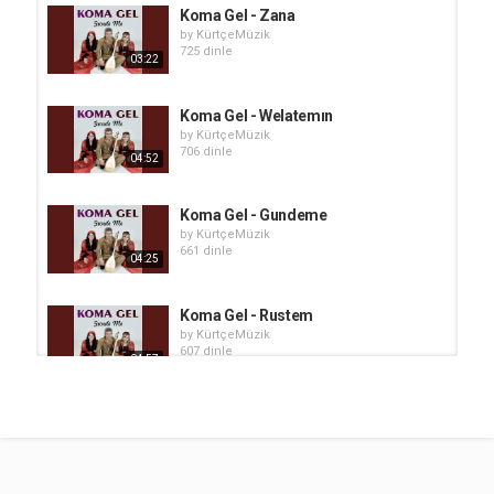
Koma Gel - Zana
by
KürtçeMüzik
725 dinle
03:22
Koma Gel - Welatemın
by
KürtçeMüzik
706 dinle
04:52
Koma Gel - Gundeme
by
KürtçeMüzik
661 dinle
04:25
Koma Gel - Rustem
by
KürtçeMüzik
607 dinle
04:57
Koma Devran - Koma Cotkar
by
KürtçeMüzik
838 dinle
01:33