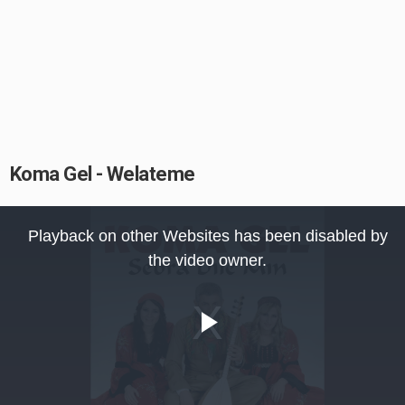
Koma Gel - Welateme
This
is
Playback on other Websites has been disabled by
a
modal
the video owner.
window.
Play