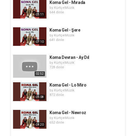
Koma Gel - Mırada
by
KürtçeMüzik
644 dinle
05:11
Koma Gel - Şere
by
KürtçeMüzik
641 dinle
07:10
Koma Devran - Ay Dıl
by
KürtçeMüzik
728 dinle
02:52
Koma Gel - Lo Miro
by
KürtçeMüzik
872 dinle
05:08
Koma Gel - Newroz
by
KürtçeMüzik
652 dinle
04:20