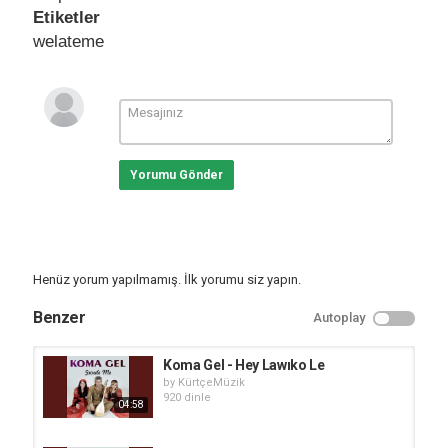
Etiketler
welateme
Yorumu Gönder
Henüz yorum yapılmamış. İlk yorumu siz yapın.
Benzer
Autoplay
Koma Gel - Hey Lawıko Le
by
KürtçeMüzik
920 dinle
04:58