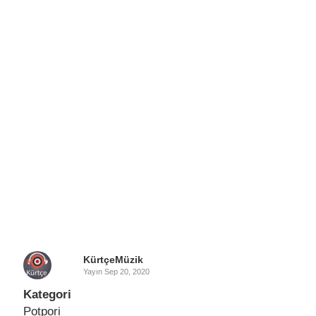
KürtçeMüzik
Yayın
Sep 20, 2020
Kategori
Potpori