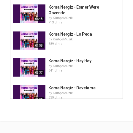
Koma Nergiz - Esmer Were
Govende
by
KürtçeMüzik
06:48
713 dinle
Koma Nergiz - Lo Peda
by
KürtçeMüzik
589 dinle
07:58
Koma Nergiz - Hey Hey
by
KürtçeMüzik
641 dinle
08:37
Koma Nergiz - Davetame
by
KürtçeMüzik
539 dinle
08:55
Koma Nergiz - Heyran
by
KürtçeMüzik
635 dinle
08:09