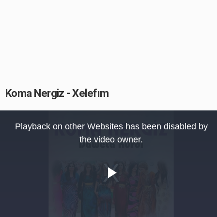
Koma Nergiz - Xelefım
This
is
Playback on other Websites has been disabled by
a
modal
the video owner.
window.
Play