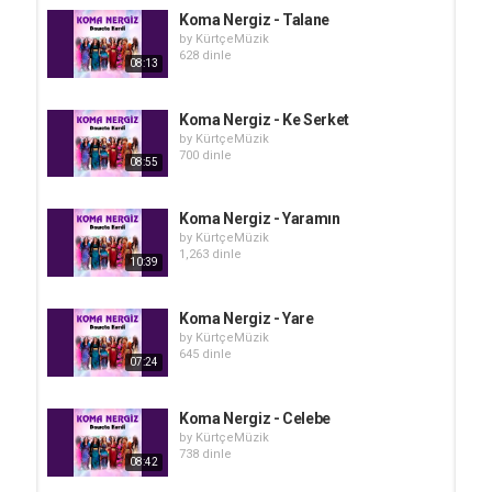
Koma Nergiz - Talane
by
KürtçeMüzik
628 dinle
08:13
Koma Nergiz - Ke Serket
by
KürtçeMüzik
700 dinle
08:55
Koma Nergiz - Yaramın
by
KürtçeMüzik
1,263 dinle
10:39
Koma Nergiz - Yare
by
KürtçeMüzik
645 dinle
07:24
Koma Nergiz - Celebe
by
KürtçeMüzik
738 dinle
08:42