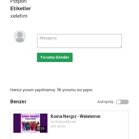
Potpori
Etiketler
xelefım
Yorumu Gönder
Henüz yorum yapılmamış. İlk yorumu siz yapın.
Benzer
Autoplay
Koma Nergiz - Welatemın
by
KürtçeMüzik
697 dinle
03:55