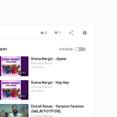
0
1
nzer
Autoplay
Koma Nergiz - Jiyane
by
KürtçeMüzik
604 dinle
02:42
Koma Nergiz - Hey Hey
by
KürtçeMüzik
642 dinle
08:37
Emrah Renas - Yaramın Yaramın
(HALAY POTPORİ)
by
KürtçeMüzik