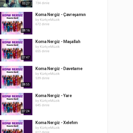
734 dinle
03:27
Koma Nergiz - Çavreşamın
by
KürtçeMüzik
672 dinle
08:16
Koma Nergiz - Maşallah
by
KürtçeMüzik
655 dinle
07:47
Koma Nergiz - Davetame
by
KürtçeMüzik
539 dinle
08:55
Koma Nergiz - Yare
by
KürtçeMüzik
645 dinle
07:24
Koma Nergiz - Xelefım
by
KürtçeMüzik
612 dinle