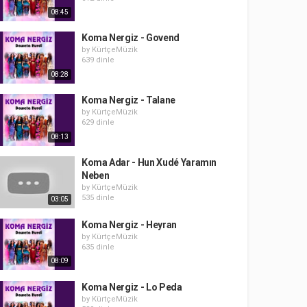
08:45
Koma Nergiz - Govend
by
KürtçeMüzik
639 dinle
08:28
Koma Nergiz - Talane
by
KürtçeMüzik
629 dinle
08:13
Koma Adar - Hun Xudé Yaramın
Neben
by
KürtçeMüzik
535 dinle
03:05
Koma Nergiz - Heyran
by
KürtçeMüzik
635 dinle
08:09
Koma Nergiz - Lo Peda
by
KürtçeMüzik