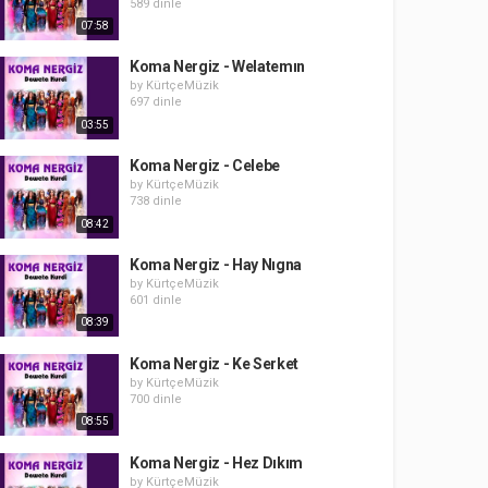
589 dinle
07:58
Koma Nergiz - Welatemın
by
KürtçeMüzik
697 dinle
03:55
Koma Nergiz - Celebe
by
KürtçeMüzik
738 dinle
08:42
Koma Nergiz - Hay Nıgna
by
KürtçeMüzik
601 dinle
08:39
Koma Nergiz - Ke Serket
by
KürtçeMüzik
700 dinle
08:55
Koma Nergiz - Hez Dıkım
by
KürtçeMüzik