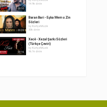
by
KürtçeMüzik
14.9k dinle
03:10
Baran Bari - Eşka Mem u Zin
Sözleri
by
KürtçeMüzik
30k dinle
03:20
Xecê - Xezal Şarkı Sözleri
(Türkçe Çeviri)
by
KürtçeMüzik
96.1k dinle
03:16