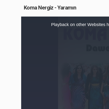
Koma Nergiz - Yaramın
This
is
Playback on other Websites h
a
modal
window.