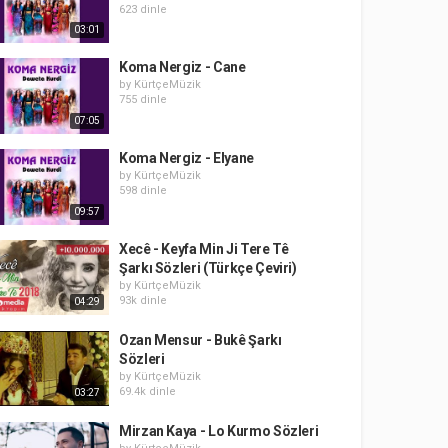
623 dinle
03:01
Koma Nergiz - Cane
by
KürtçeMüzik
755 dinle
07:05
Koma Nergiz - Elyane
by
KürtçeMüzik
598 dinle
09:57
Xecê - Keyfa Min Ji Tere Tê
Şarkı Sözleri (Türkçe Çeviri)
by
KürtçeMüzik
93k dinle
04:29
Ozan Mensur - Bukê Şarkı
Sözleri
by
KürtçeMüzik
69.4k dinle
03:27
Mirzan Kaya - Lo Kurmo Sözleri