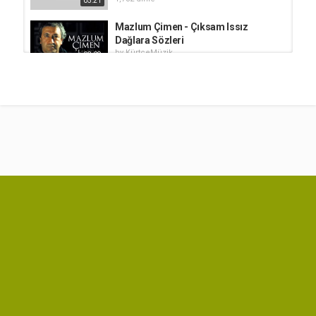
05:21
Mazlum Çimen - Çıksam Issız
Dağlara Sözleri
by
KürtçeMüzik
03:08
672 dinle
Xecê - Keyfa Min Ji Tere Tê Şarkı
Sözleri (Türkçe Çeviri)
by
KürtçeMüzik
04:29
93.1k dinle
Ozan Mensur - Bukê Şarkı Sözleri
by
KürtçeMüzik
69.5k dinle
03:27
Mirzan Kaya - Lo Kurmo Sözleri
by
KürtçeMüzik
14.9k dinle
03:10
Baran Bari - Eşka Mem u Zin Sözleri
by
KürtçeMüzik
30k dinle
03:20