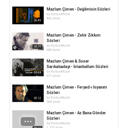
Mazlum Çimen - Değilmisin Sözleri
by
KürtçeMüzik
842 dinle
05:49
Mazlum Çimen - Zehir Zıkkım
Sözleri
by
KürtçeMüzik
04:30
684 dinle
Mazlum Çimen & Soner
Sarıkabadayı - İstanbullum Sözleri
by
KürtçeMüzik
03:43
677 dinle
Mazlum Çimen - Feryad-ı İsyanım
Sözleri
by
KürtçeMüzik
05:12
904 dinle
Mazlum Çimen - Az Bana Gönder
Sözleri
by
KürtçeMüzik
1,732 dinle