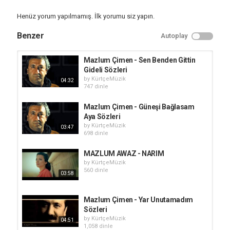
Henüz yorum yapılmamış. İlk yorumu siz yapın.
Benzer
Autoplay
Mazlum Çimen - Sen Benden Gittin
Gideli Sözleri
by
KürtçeMüzik
04:32
747 dinle
Mazlum Çimen - Güneşi Bağlasam
Aya Sözleri
by
KürtçeMüzik
03:47
698 dinle
MAZLUM AWAZ - NARIM
by
KürtçeMüzik
560 dinle
03:58
Mazlum Çimen - Yar Unutamadım
Sözleri
by
KürtçeMüzik
04:51
1,058 dinle