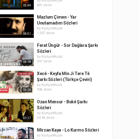
by
KürtçeMüzik
841 dinle
05:49
Mazlum Çimen - Yar
Unutamadım Sözleri
by
KürtçeMüzik
1,057 dinle
04:51
Ferat Üngür - Sor Dağlara Şarkı
Sözleri
by
KürtçeMüzik
547 dinle
04:18
Xecê - Keyfa Min Ji Tere Tê
Şarkı Sözleri (Türkçe Çeviri)
by
KürtçeMüzik
93k dinle
04:29
Ozan Mensur - Bukê Şarkı
Sözleri
by
KürtçeMüzik
69.4k dinle
03:27
Mirzan Kaya - Lo Kurmo Sözleri
by
KürtçeMüzik