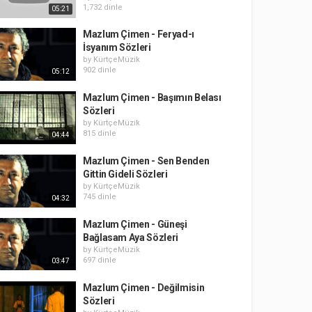
1,732 dinle
05:21
Mazlum Çimen - Feryad-ı
İsyanım Sözleri
by
KürtçeMüzik
902 dinle
05:12
Mazlum Çimen - Başımın Belası
Sözleri
by
KürtçeMüzik
815 dinle
04:44
Mazlum Çimen - Sen Benden
Gittin Gideli Sözleri
by
KürtçeMüzik
745 dinle
04:32
Mazlum Çimen - Güneşi
Bağlasam Aya Sözleri
by
KürtçeMüzik
697 dinle
03:47
Mazlum Çimen - Değilmisin
Sözleri