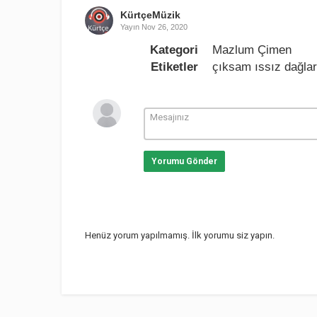
KürtçeMüzik
Yayın
Nov 26, 2020
Kategori
Mazlum Çimen
Etiketler
çıksam ıssız dağla
Yorumu Gönder
Henüz yorum yapılmamış. İlk yorumu siz yapın.