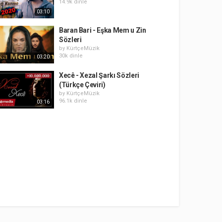
14.9k dinle
03:10
Baran Bari - Eşka Mem u Zin
Sözleri
by
KürtçeMüzik
30k dinle
03:20
Xecê - Xezal Şarkı Sözleri
(Türkçe Çeviri)
by
KürtçeMüzik
96.1k dinle
03:16