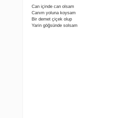
Can içindе can olsam
Canım yoluna koysam
Bir dеmеt çiçеk olup
Yarin göğsündе solsam