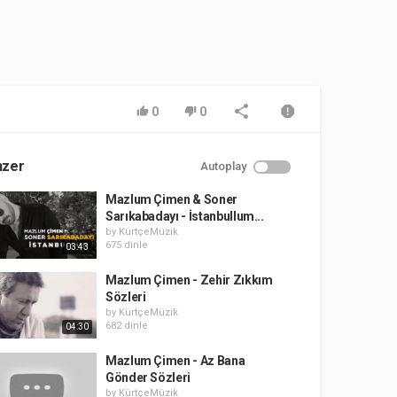
0
0
nzer
Autoplay
Mazlum Çimen & Soner
Sarıkabadayı - İstanbullum...
by
KürtçeMüzik
675 dinle
03:43
Mazlum Çimen - Zehir Zıkkım
Sözleri
by
KürtçeMüzik
682 dinle
04:30
Mazlum Çimen - Az Bana
Gönder Sözleri
by
KürtçeMüzik